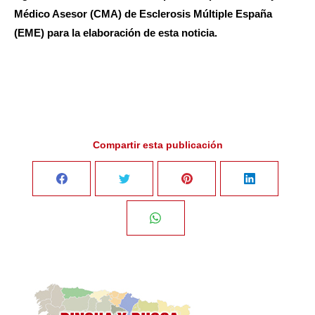
Médico Asesor (CMA) de Esclerosis Múltiple España
(EME) para la elaboración de esta noticia.
Compartir esta publicación
Share
Share
Share
Share
on
on
on
on
Share
Facebook
Twitter
Pinterest
LinkedIn
on
WhatsApp