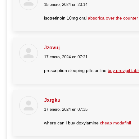
15 enero, 2024 en 20:14
dice:
isotretinoin 10mg oral
absorica over the counter
Jzovuj
17 enero, 2024 en 07:21
dice:
prescription sleeping pills online
buy provigil tabl
Jxrgku
17 enero, 2024 en 07:35
dice:
where can i buy doxylamine
cheap modafinil