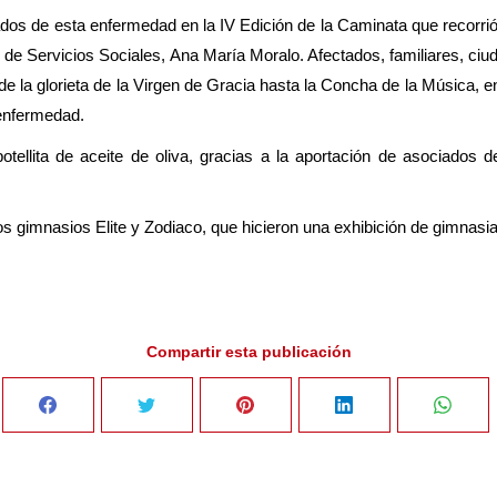
ados de esta enfermedad en la IV Edición de la Caminata que recorrió
al de Servicios Sociales, Ana María Moralo. Afectados, familiares, 
e la glorieta de la Virgen de Gracia hasta la Concha de la Música, 
 enfermedad.
tellita de aceite de oliva, gracias a la aportación de asociados 
 los gimnasios Elite y Zodiaco, que hicieron una exhibición de gimnasia
Compartir esta publicación
Share
Share
Share
Share
Sha
on
on
on
on
on