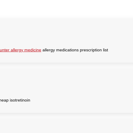
Facebook
Twitter
Pinterest
LinkedIn
Wha
unter allergy medicine
allergy medications prescription list
eap isotretinoin