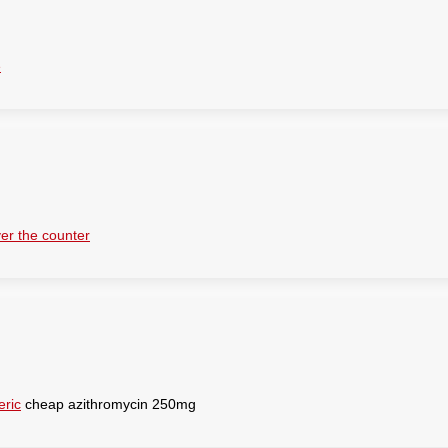
e
er the counter
eric
cheap azithromycin 250mg