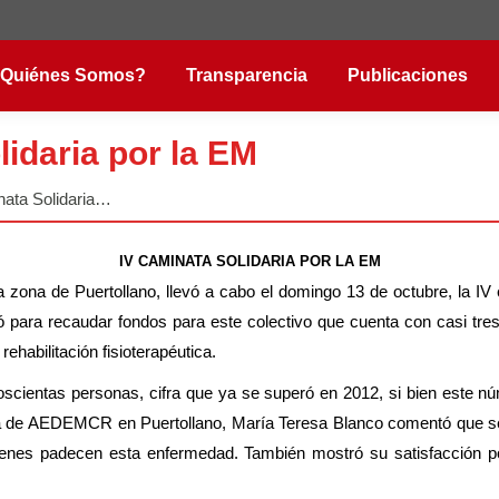
Quiénes Somos?
Transparencia
Publicaciones
idaria por la EM
nata Solidaria…
IV CAMINATA SOLIDARIA POR LA EM
zona de Puertollano, llevó a cabo el domingo 13 de octubre, la IV e
ó para recaudar fondos para este colectivo que cuenta con casi tresc
rehabilitación fisioterapéutica.
oscientas personas, cifra que ya se superó en 2012, si bien este nú
a de AEDEMCR en Puertollano, María Teresa Blanco comentó que sería
ienes padecen esta enfermedad. También mostró su satisfacción po