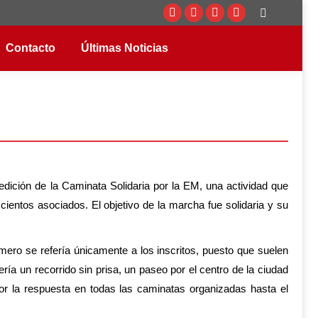
Buscar:
Facebook
Twitter
Instagram
YouTube
page
page
page
page
Contacto
Últimas Noticias
opens
opens
opens
opens
in
in
in
in
new
new
new
new
window
window
window
window
dición de la Caminata Solidaria por la EM, una actividad que
ientos asociados. El objetivo de la marcha fue solidaria y su
mero se refería únicamente a los inscritos, puesto que suelen
 un recorrido sin prisa, un paseo por el centro de la ciudad
r la respuesta en todas las caminatas organizadas hasta el