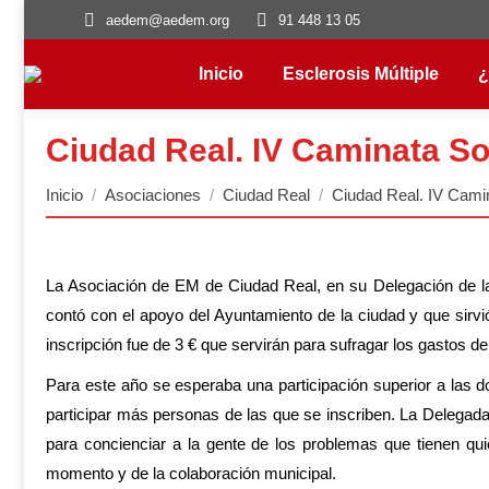
aedem@aedem.org
91 448 13 05
Inicio
Esclerosis Múltiple
¿
Ciudad Real. IV Caminata Sol
Estás aquí:
Inicio
Asociaciones
Ciudad Real
Ciudad Real. IV Cami
La Asociación de EM de Ciudad Real, en su Delegación de la 
contó con el apoyo del Ayuntamiento de la ciudad y que sirvi
inscripción fue de 3 € que servirán para sufragar los gastos de 
Para este año se esperaba una participación superior a las d
participar más personas de las que se inscriben. La Delegad
para concienciar a la gente de los problemas que tienen qu
momento y de la colaboración municipal.