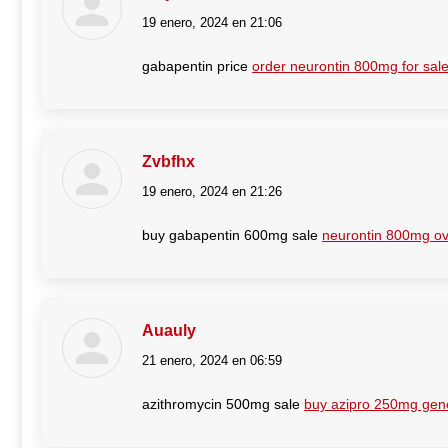
19 enero, 2024 en 21:06
dice:
gabapentin price
order neurontin 800mg for sal
Zvbfhx
19 enero, 2024 en 21:26
dice:
buy gabapentin 600mg sale
neurontin 800mg ov
Auauly
21 enero, 2024 en 06:59
dice:
azithromycin 500mg sale
buy azipro 250mg gen