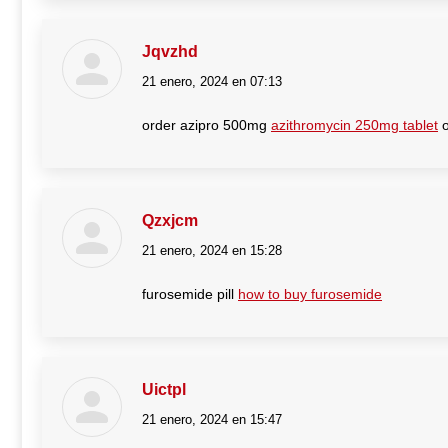
Jqvzhd
21 enero, 2024 en 07:13
dice:
order azipro 500mg
azithromycin 250mg tablet
o
Qzxjcm
21 enero, 2024 en 15:28
dice:
furosemide pill
how to buy furosemide
Uictpl
21 enero, 2024 en 15:47
dice: