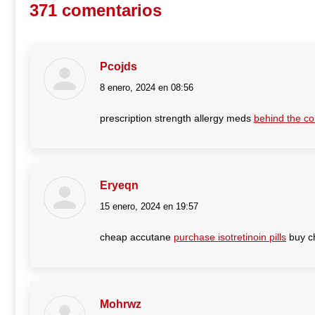
371 comentarios
Pcojds
8 enero, 2024 en 08:56
dice:
prescription strength allergy meds
behind the co
Eryeqn
15 enero, 2024 en 19:57
dice:
cheap accutane
purchase isotretinoin pills
buy ch
Mohrwz