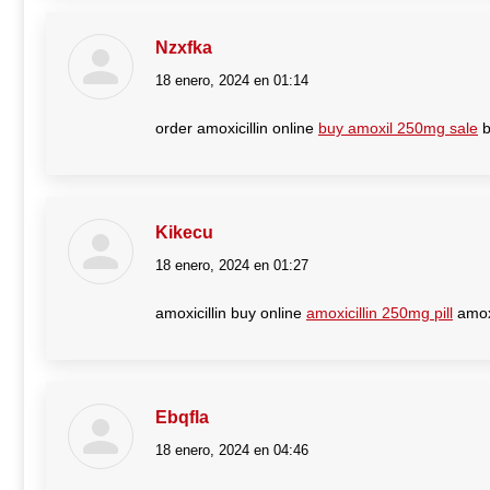
Nzxfka
18 enero, 2024 en 01:14
dice:
order amoxicillin online
buy amoxil 250mg sale
b
Kikecu
18 enero, 2024 en 01:27
dice:
amoxicillin buy online
amoxicillin 250mg pill
amoxi
Ebqfla
18 enero, 2024 en 04:46
dice: