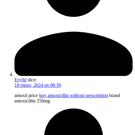
Eryjhf
dice:
18 enero, 2024 en 08:39
amoxil price
buy amoxicillin without prescription
brand
amoxicillin 250mg