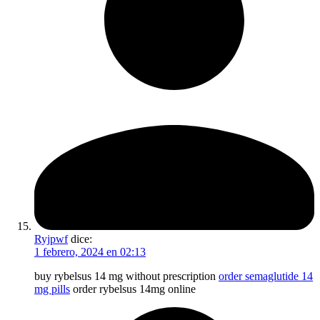
Ryjpwf
dice:
1 febrero, 2024 en 02:13
buy rybelsus 14 mg without prescription
order semaglutide 14
mg pills
order rybelsus 14mg online