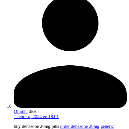
Ohimlu
dice:
1 febrero, 2024 en 18:01
buy deltasone 20mg pills
order deltasone 20mg generic