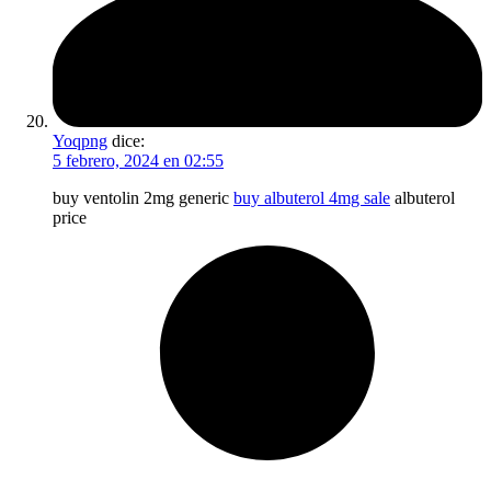
Yoqpng
dice:
5 febrero, 2024 en 02:55
buy ventolin 2mg generic
buy albuterol 4mg sale
albuterol
price