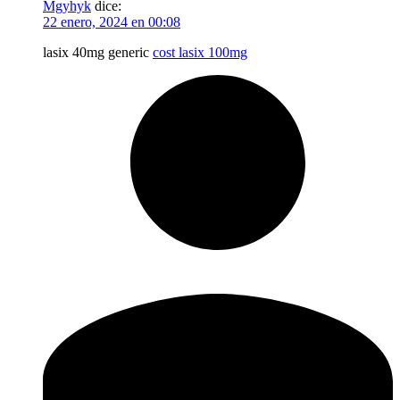
Mgyhyk
dice:
22 enero, 2024 en 00:08
lasix 40mg generic
cost lasix 100mg