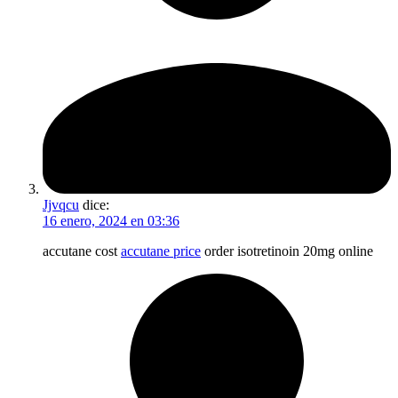
Jjvqcu
dice:
16 enero, 2024 en 03:36
accutane cost
accutane price
order isotretinoin 20mg online