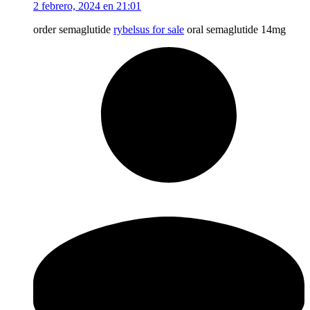
2 febrero, 2024 en 21:01
order semaglutide
rybelsus for sale
oral semaglutide 14mg