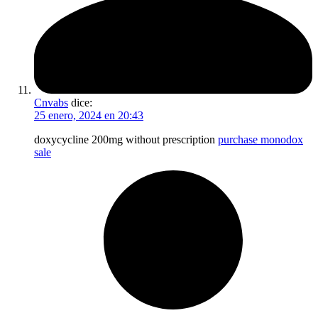
Cnvabs
dice:
25 enero, 2024 en 20:43
doxycycline 200mg without prescription
purchase monodox
sale