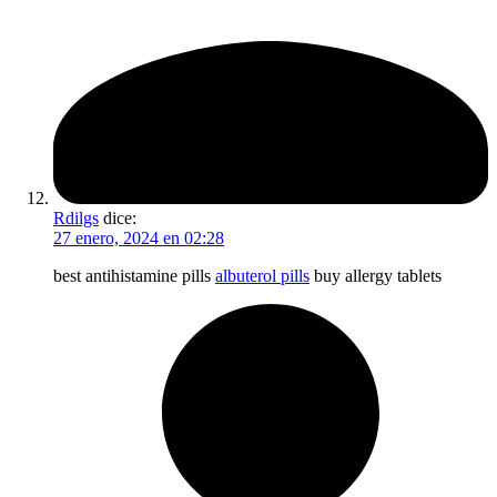
Rdilgs
dice:
27 enero, 2024 en 02:28
best antihistamine pills
albuterol pills
buy allergy tablets