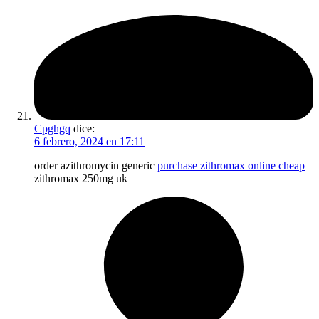
Cpghgq
dice:
6 febrero, 2024 en 17:11
order azithromycin generic
purchase zithromax online cheap
zithromax 250mg uk