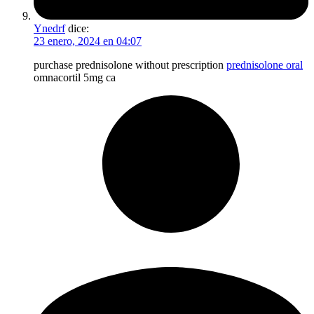
Ynedrf
dice:
23 enero, 2024 en 04:07
purchase prednisolone without prescription
prednisolone oral
omnacortil 5mg ca