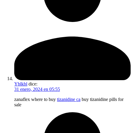
Yblkbl
dice:
31 enero, 2024 en 05:55
zanaflex where to buy
tizanidine ca
buy tizanidine pills for
sale