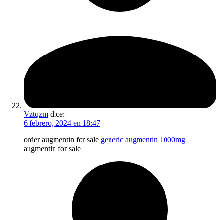
Vztqzm
dice:
6 febrero, 2024 en 18:47
order augmentin for sale
generic augmentin 1000mg
augmentin for sale