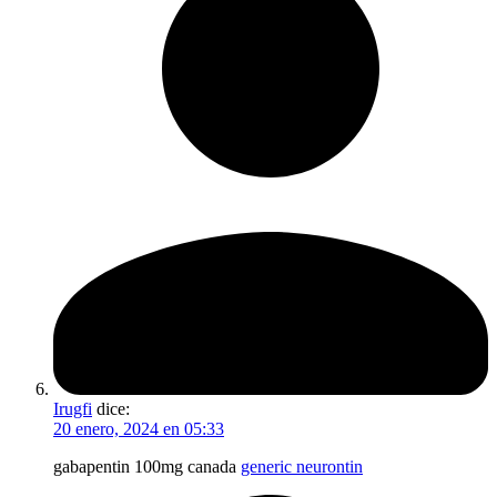
Irugfi
dice:
20 enero, 2024 en 05:33
gabapentin 100mg canada
generic neurontin