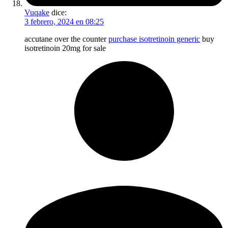
Vuqake
dice:
3 febrero, 2024 en 08:25
accutane over the counter
purchase isotretinoin generic
buy
isotretinoin 20mg for sale