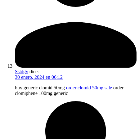
Sstdgv
dice:
30 enero, 2024 en 06:12
buy generic clomid 50mg
order clomid 50mg sale
order
clomiphene 100mg generic