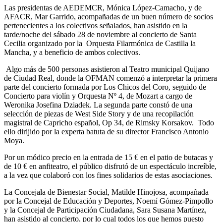
Las presidentas de AEDEMCR, Mónica López-Camacho, y de
AFACR, Mar Garrido, acompañadas de un buen número de socios
pertenecientes a los colectivos señalados, han asistido en la
tarde/noche del sábado 28 de noviembre al concierto de Santa
Cecilia organizado por la Orquesta Filarmónica de Castilla la
Mancha, y a beneficio de ambos colectivos.
Algo más de 500 personas asistieron al Teatro municipal Quijano
de Ciudad Real, donde la OFMAN comenzó a interpretar la primera
parte del concierto formada por Los Chicos del Coro, seguido de
Concierto para violín y Orquesta Nº 4, de Mozart a cargo de
Weronika Josefina Dziadek. La segunda parte constó de una
selección de piezas de West Side Story y de una recopilación
magistral de Capricho español, Op 34, de Rimsky Korsakov. Todo
ello dirijido por la experta batuta de su director Francisco Antonio
Moya.
Por un módico precio en la entrada de 15 € en el patio de butacas y
de 10 € en anfiteatro, el público disfrutó de un espectáculo increíble,
a la vez que colaboró con los fines solidarios de estas asociaciones.
La Concejala de Bienestar Social, Matilde Hinojosa, acompañada
por la Concejal de Educación y Deportes, Noemí Gómez-Pimpollo
y la Concejal de Participación Ciudadana, Sara Susana Martínez,
han asistido al concierto, por lo cual todos los que hemos puesto