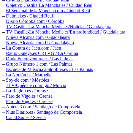
–
Objetivo Castilla-La Mancha.es / Ciudad Real
–
El Semanal de la Mancha.com / Ciudad Real
–
Daimiel.es / Ciudad Real
–
Diario Córdoba.com / Córdoba
–
TV Castilla-La Mancha Media.es/Noticias / Guadalajara
–
TV Castilla-La Mancha Media.es/En profundidad / Guadalajara
–
Nueva Alcarria.com / Guadalajara
–
Nueva Alcarria.com II / Guadalajara
–
La Contra de Jaén.com / Jaén
–
Radio Galega.es CRTVG / La Coruña
–
Onda Fuerteventura.es / Las Palmas
–
Grupo Número 1.com / Las Palmas
–
Escuela de Música.cabildofuer.es / Las Palmas
–
La Noción.es / Marbella
–
Soy-de.com / Móstoles
–
7TV/Quédate conmigo / Murcia
–
La Región.es / Orense
–
Faro de Vigo.es / Orense
–
Faro de Vigo.es / Orense
–
Antena3.com / Santiago de Compostela
–
Nius Diario.es / Santiago de Compostela
–
Canal Sur.es / Sevilla