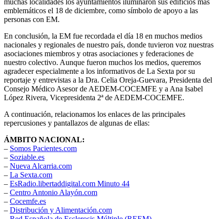
muchas localidades los ayuntamientos iluminaron sus edificios más
emblemáticos el 18 de diciembre, como símbolo de apoyo a las
personas con EM.
En conclusión, la EM fue recordada el día 18 en muchos medios
nacionales y regionales de nuestro país, donde tuvieron voz nuestras
asociaciones miembros y otras asociaciones y federaciones de
nuestro colectivo. Aunque fueron muchos los medios, queremos
agradecer especialmente a los informativos de La Sexta por su
reportaje y entrevistas a la Dra. Celia Oreja-Guevara, Presidenta del
Consejo Médico Asesor de AEDEM-COCEMFE y a Ana Isabel
López Rivera, Vicepresidenta 2ª de AEDEM-COCEMFE.
A continuación, relacionamos los enlaces de las principales
repercusiones y pantallazos de algunas de ellas:
ÁMBITO NACIONAL:
–
Somos Pacientes.com
–
Soziable.es
–
Nueva Alcarria.com
–
La Sexta.com
–
EsRadio.libertaddigital.com Minuto 44
–
Centro Antonio Alayón.com
–
Cocemfe.es
–
Distribución y Alimentación.com
–
Red Española de Esclerosis Múltiple (REEM)