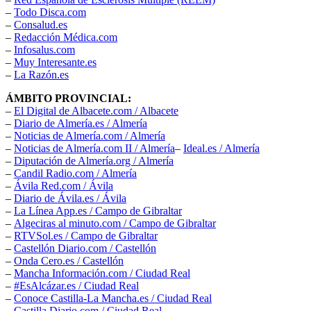
–
Todo Disca.com
–
Consalud.es
–
Redacción Médica.com
–
Infosalus.com
–
Muy Interesante.es
–
La Razón.es
ÁMBITO PROVINCIAL:
–
El Digital de Albacete.com / Albacete
–
Diario de Almería.es / Almería
–
Noticias de Almería.com / Almería
–
Noticias de Almería.com II / Almería
–
Ideal.es / Almería
–
Diputación de Almería.org / Almería
–
Candil Radio.com / Almería
–
Ávila Red.com / Ávila
–
Diario de Ávila.es / Ávila
–
La Línea App.es / Campo de Gibraltar
–
Algeciras al minuto.com / Campo de Gibraltar
–
RTVSol.es / Campo de Gibraltar
–
Castellón Diario.com / Castellón
–
Onda Cero.es / Castellón
–
Mancha Información.com / Ciudad Real
–
#EsAlcázar.es / Ciudad Real
–
Conoce Castilla-La Mancha.es / Ciudad Real
–
Castilla Diario.com / Ciudad Real