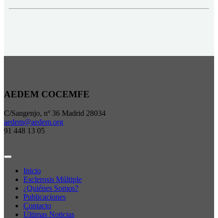
AEDEM COCEMFE
C/Sangenjo, nº 36 Madrid 28034
aedem@aedem.org
91 448 13 05
Inicio
Esclerosis Múltiple
¿Quiénes Somos?
Publicaciones
Contacto
Últimas Noticias