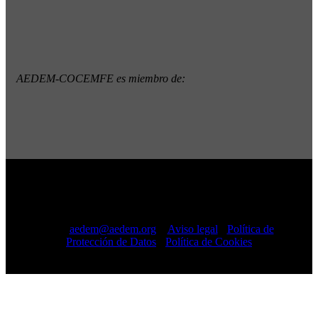
AEDEM-COCEMFE es miembro de:
Copyright © 2022 · AEDEM-Asociación española de EM ·
Todos los Derechos Reservados · C/ Sangenjo, nº 36 Madrid
-
91 448 13 05
mail:
aedem@aedem.org
//
Aviso legal
-
Política de
Protección de Datos
-
Política de Cookies