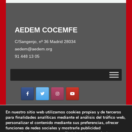
AEDEM COCEMFE
C/Sangenjo, nº 36 Madrid 28034
aedem@aedem.org
91 448 13 05
AEDEM-COCEMFE es miembro de:
En nuestro sitio web utilizamos cookies propias y de terceros
para finalidades analíticas mediante el análisis del tráfico web,
personalizar el contenido mediante sus preferencias, ofrecer
funciones de redes sociales y mostrarle publicidad