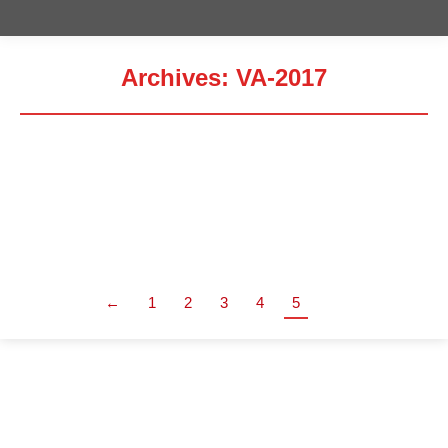
Archives:
VA-2017
Estás aquí:
1
Por
adminalop
24 abril, 2019
Deja un comentario
←
1
2
3
4
5