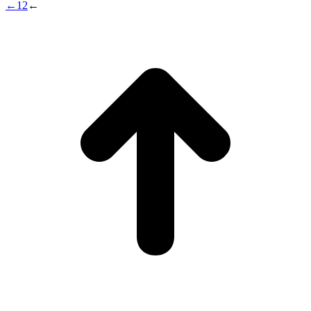
←
1
2
←