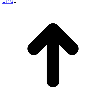
←
1
2
3
4
←