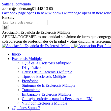
Saltar al contenido
aedem@aedem.org
91 448 13 05
Facebook page opens in new window
Twitter page opens in new wi
Buscar:
Asociación Española de Esclerosis Múltiple
AEDEM-COCEMFE es una entidad sin ánimo de lucro que congrega a afe
colaboración de profesionales de la salud y otras disciplinas relaciona
Inicio
Esclerosis Múltiple
¿Qué es la Esclerosis Múltiple?
Diagnóstico
Causas de la Esclerosis Múltiple
Tipos de Esclerosis Múltiple
Pronóstico
Síntomas de la Esclerosis Múltiple
Tratamiento
Embarazo y Esclerosis Múltiple
Consejos prácticos para las Personas con EM
Vivir con Esclerosis Múltiple
¿Quiénes Somos?