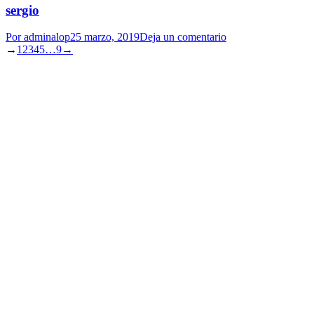
sergio
Por
adminalop
25 marzo, 2019
Deja un comentario
→
1
2
3
4
5
…
9
→