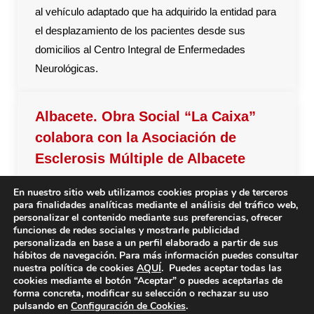
al vehículo adaptado que ha adquirido la entidad para
el desplazamiento de los pacientes desde sus
domicilios al Centro Integral de Enfermedades
Neurológicas.
Albacete. Obra Social “La Caixa”
colabora con la Asociación de
Esclerosis Múltiple de Albacete
Obra Social “La Caixa” colabora con la Asociación
En nuestro sitio web utilizamos cookies propias y de terceros
para finalidades analíticas mediante el análisis del tráfico web,
Española de Esclerosis Múltiple de Albacete con
personalizar el contenido mediante sus preferencias, ofrecer
10.000,00 € para la compra de una furgoneta
funciones de redes sociales y mostrarle publicidad
personalizada en base a un perfil elaborado a partir de sus
adaptada, el importe se ha destinado a sufragar parte
hábitos de navegación. Para más información puedes consultar
del gasto generado por la adquisición del vehículo
nuestra política de cookies
AQUÍ
. Puedes aceptar todas las
cookies mediante el botón “Aceptar” o puedes aceptarlas de
adaptado para el desplazamiento de los pacientes
forma concreta, modificar su selección o rechazar su uso
con movilidad reducida desde sus domicilios al
pulsando en
Configuración de Cookies
.