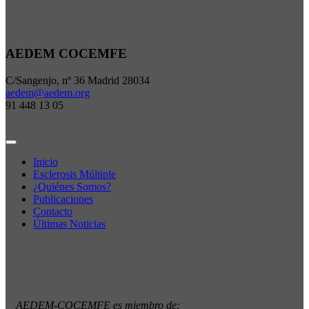
AEDEM COCEMFE
C/Sangenjo, nº 36 Madrid 28034
aedem@aedem.org
91 448 13 05
Inicio
Esclerosis Múltiple
¿Quiénes Somos?
Publicaciones
Contacto
Últimas Noticias
AEDEM-COCEMFE es miembro de: