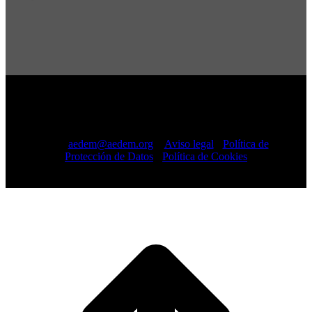
Copyright © 2022 · AEDEM-Asociación española de EM ·
Todos los Derechos Reservados · C/ Sangenjo, nº 36 Madrid
-
91 448 13 05
mail:
aedem@aedem.org
//
Aviso legal
-
Política de
Protección de Datos
-
Política de Cookies