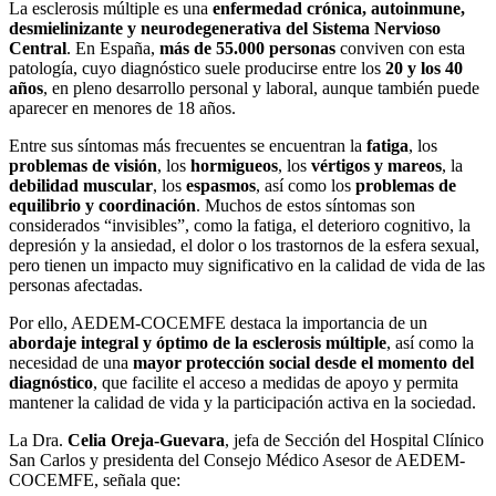
La esclerosis múltiple es una
enfermedad crónica, autoinmune,
desmielinizante y neurodegenerativa del Sistema Nervioso
Central
. En España,
más de 55.000 personas
conviven con esta
patología, cuyo diagnóstico suele producirse entre los
20 y los 40
años
, en pleno desarrollo personal y laboral, aunque también puede
aparecer en menores de 18 años.
Entre sus síntomas más frecuentes se encuentran la
fatiga
, los
problemas de visión
, los
hormigueos
, los
vértigos y mareos
, la
debilidad muscular
, los
espasmos
, así como los
problemas de
equilibrio y coordinación
. Muchos de estos síntomas son
considerados “invisibles”, como la fatiga, el deterioro cognitivo, la
depresión y la ansiedad, el dolor o los trastornos de la esfera sexual,
pero tienen un impacto muy significativo en la calidad de vida de las
personas afectadas.
Por ello, AEDEM-COCEMFE destaca la importancia de un
abordaje integral y óptimo de la esclerosis múltiple
, así como la
necesidad de una
mayor protección social desde el momento del
diagnóstico
, que facilite el acceso a medidas de apoyo y permita
mantener la calidad de vida y la participación activa en la sociedad.
La Dra.
Celia Oreja-Guevara
, jefa de Sección del Hospital Clínico
San Carlos y presidenta del Consejo Médico Asesor de AEDEM-
COCEMFE, señala que: