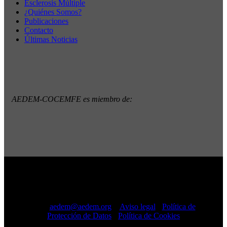
Esclerosis Múltiple
¿Quiénes Somos?
Publicaciones
Contacto
Últimas Noticias
AEDEM-COCEMFE es miembro de:
Copyright © 2022 · AEDEM-Asociación española de EM ·
Todos los Derechos Reservados · C/ Sangenjo, nº 36 Madrid
-
91 448 13 05
mail:
aedem@aedem.org
//
Aviso legal
-
Política de
Protección de Datos
-
Política de Cookies