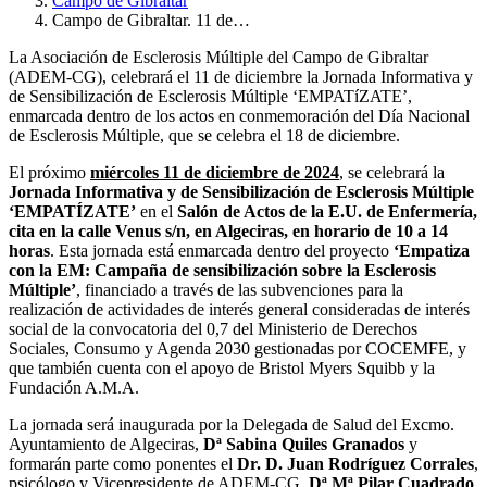
Campo de Gibraltar
Campo de Gibraltar. 11 de…
La Asociación de Esclerosis Múltiple del Campo de Gibraltar
(ADEM-CG), celebrará el 11 de diciembre la Jornada Informativa y
de Sensibilización de Esclerosis Múltiple ‘EMPATíZATE’,
enmarcada dentro de los actos en conmemoración del Día Nacional
de Esclerosis Múltiple, que se celebra el 18 de diciembre.
El próximo
miércoles 11 de diciembre de 2024
, se celebrará la
Jornada Informativa y de Sensibilización de Esclerosis Múltiple
‘EMPATÍZATE’
en el
Salón de Actos de la E.U. de Enfermería,
cita en la calle Venus s/n, en Algeciras, en horario de 10 a 14
horas
. Esta jornada está enmarcada dentro del proyecto
‘Empatiza
con la EM: Campaña de sensibilización sobre la Esclerosis
Múltiple’
, financiado a través de las subvenciones para la
realización de actividades de interés general consideradas de interés
social de la convocatoria del 0,7 del Ministerio de Derechos
Sociales, Consumo y Agenda 2030 gestionadas por COCEMFE, y
que también cuenta con el apoyo de Bristol Myers Squibb y la
Fundación A.M.A.
La jornada será inaugurada por la Delegada de Salud del Excmo.
Ayuntamiento de Algeciras,
Dª Sabina Quiles Granados
y
formarán parte como ponentes el
Dr. D. Juan Rodríguez Corrales
,
psicólogo y Vicepresidente de ADEM-CG,
Dª Mª Pilar Cuadrado