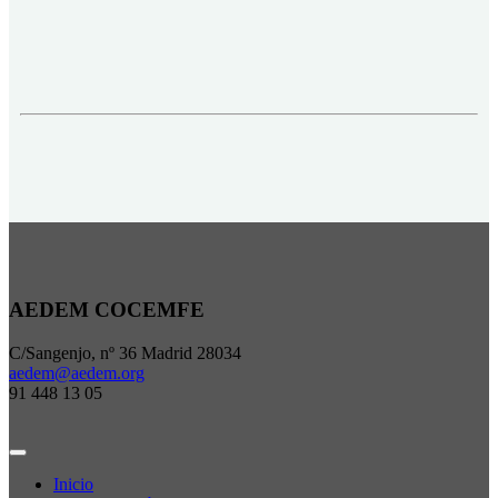
AEDEM COCEMFE
C/Sangenjo, nº 36 Madrid 28034
aedem@aedem.org
91 448 13 05
Inicio