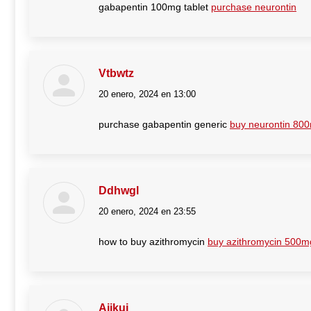
gabapentin 100mg tablet
purchase neurontin
Vtbwtz
20 enero, 2024 en 13:00
dice:
purchase gabapentin generic
buy neurontin 800
Ddhwgl
20 enero, 2024 en 23:55
dice:
how to buy azithromycin
buy azithromycin 500mg
Ajikuj