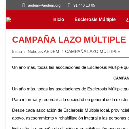
aedem@aedem.org
91 448 13 05
Inicio
Esclerosis Múltiple
¿
CAMPAÑA LAZO MÚLTIPLE
Estás aquí:
Inicio
Noticias AEDEM
CAMPAÑA LAZO MÚLTIPLE
Un año más, todas las asociaciones de Esclerosis Múltiple q
CAMPAÑA
Un año más, todas las asociaciones de Esclerosis Múltiple q
Para informar y recordar a la sociedad en general de la exi
Desde cada asociación de Esclerosis Múltiple local, provincia
apoyo, asesoramiento y rehabilitación integral a las personas c
Este año la campaña de difusión y sensibilización que se va a