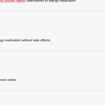
he counter allergy
alternatives to allergy medication
rgy medication without side effects
inoin online