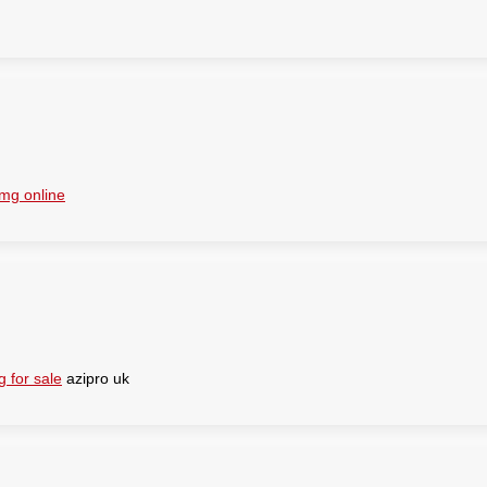
mg online
 for sale
azipro uk