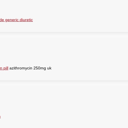
e generic diuretic
 pill
azithromycin 250mg uk
n