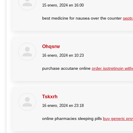
15 enero, 2024 en 16:00
dice:
best medicine for nausea over the counter
septr
Ohqsrw
16 enero, 2024 en 10:23
dice:
purchase accutane online
order isotretinoin with
Tskxrh
16 enero, 2024 en 23:18
dice:
online pharmacies sleeping pills
buy generic prov