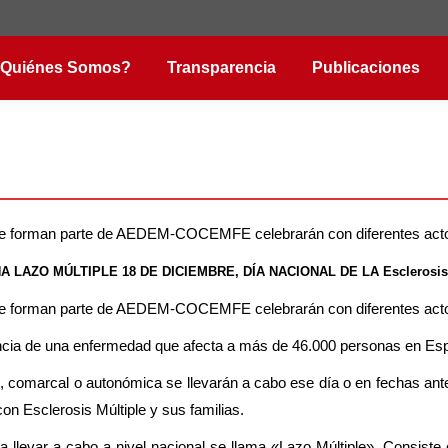
Quiénes Somos?
Transparencia
Publicaciones
ue forman parte de AEDEM-COCEMFE celebrarán con diferentes actos e
 LAZO MÚLTIPLE 18 DE DICIEMBRE, DÍA NACIONAL DE LA Esclerosis 
ue forman parte de AEDEM-COCEMFE celebrarán con diferentes actos e
stencia de una enfermedad que afecta a más de 46.000 personas en E
l, comarcal o autonómica se llevarán a cabo ese día o en fechas anter
on Esclerosis Múltiple y sus familias.
 llevar a cabo a nivel nacional se llama «Lazo Múltiple». Consiste 