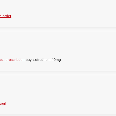
a order
out prescription
buy isotretinoin 40mg
igil