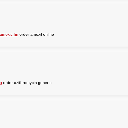
amoxicillin
order amoxil online
g
order azithromycin generic