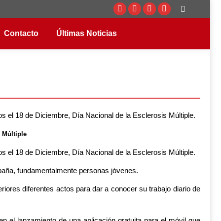
Buscar:
Facebook
Twitter
Instagram
YouTube
page
page
page
page
Contacto
Últimas Noticias
opens
opens
opens
opens
in
in
in
in
new
new
new
new
window
window
window
window
l 18 de Diciembre, Día Nacional de la Esclerosis Múltiple.
Múltiple
l 18 de Diciembre, Día Nacional de la Esclerosis Múltiple.
spaña, fundamentalmente personas jóvenes.
iores diferentes actos para dar a conocer su trabajo diario de
en el lanzamiento de una aplicación gratuita para el móvil que