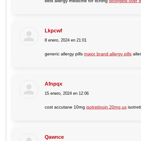
best allergy medicine for itching
strongest over t
Lkpcwf
8 enero, 2024 en 21:01
dice:
generic allergy pills
major brand allergy pills
alle
Afnpqx
15 enero, 2024 en 12:06
dice:
cost accutane 10mg
isotretinoin 20mg us
isotret
Qawnce