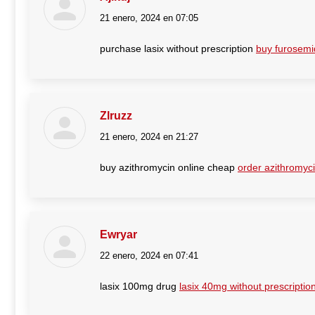
21 enero, 2024 en 07:05
dice:
purchase lasix without prescription
buy furosemid
Zlruzz
21 enero, 2024 en 21:27
dice:
buy azithromycin online cheap
order azithromycin
Ewryar
22 enero, 2024 en 07:41
dice:
lasix 100mg drug
lasix 40mg without prescriptio