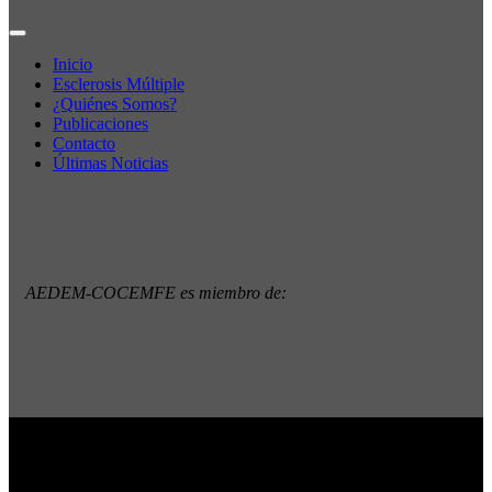
Inicio
Esclerosis Múltiple
¿Quiénes Somos?
Publicaciones
Contacto
Últimas Noticias
AEDEM-COCEMFE es miembro de:
Copyright © 2022 · AEDEM-Asociación española de EM ·
Todos los Derechos Reservados · C/ Sangenjo, nº 36 Madrid