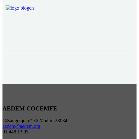
AEDEM COCEMFE
C/Sangenjo, nº 36 Madrid 28034
aedem@aedem.org
91 448 13 05