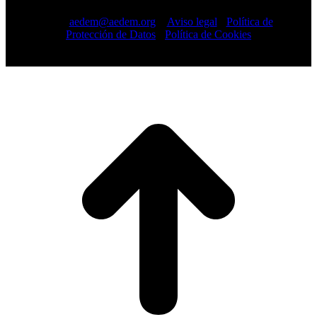
-
91 448 13 05
mail:
aedem@aedem.org
//
Aviso legal
-
Política de
Protección de Datos
-
Política de Cookies