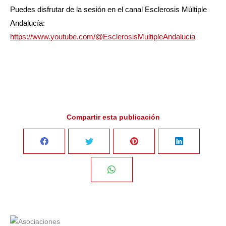
Puedes disfrutar de la sesión en el canal Esclerosis Múltiple
Andalucía:
https://www.youtube.com/@EsclerosisMultipleAndalucia
Compartir esta publicación
Share
Share
Share
Share
on
on
on
on
Share
Facebook
Twitter
Pinterest
LinkedIn
on
WhatsApp