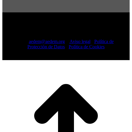
Copyright © 2022 · AEDEM-Asociación española de EM ·
Todos los Derechos Reservados · C/ Sangenjo, nº 36 Madrid
-
91 448 13 05
mail:
aedem@aedem.org
//
Aviso legal
-
Política de
Protección de Datos
-
Política de Cookies