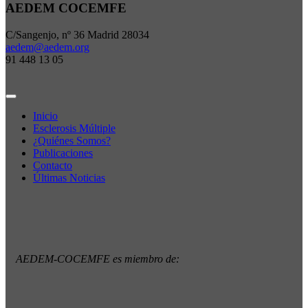
AEDEM COCEMFE
C/Sangenjo, nº 36 Madrid 28034
aedem@aedem.org
91 448 13 05
Inicio
Esclerosis Múltiple
¿Quiénes Somos?
Publicaciones
Contacto
Últimas Noticias
AEDEM-COCEMFE es miembro de: