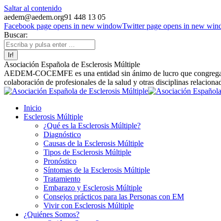
Saltar al contenido
aedem@aedem.org
91 448 13 05
Facebook page opens in new window
Twitter page opens in new wi
Buscar:
Asociación Española de Esclerosis Múltiple
AEDEM-COCEMFE es una entidad sin ánimo de lucro que congrega a afe
colaboración de profesionales de la salud y otras disciplinas relaciona
Inicio
Esclerosis Múltiple
¿Qué es la Esclerosis Múltiple?
Diagnóstico
Causas de la Esclerosis Múltiple
Tipos de Esclerosis Múltiple
Pronóstico
Síntomas de la Esclerosis Múltiple
Tratamiento
Embarazo y Esclerosis Múltiple
Consejos prácticos para las Personas con EM
Vivir con Esclerosis Múltiple
¿Quiénes Somos?