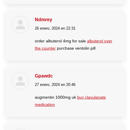
Ndmrey
26 enero, 2024 en 22:31
dice:
order albuterol 4mg for sale
albuterol over
the counter
purchase ventolin pill
Gpawdc
27 enero, 2024 en 20:46
dice:
augmentin 1000mg uk
buy clavulanate
medication