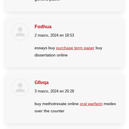
Fodhua
2 marzo, 2024 en 18:53
dice:
essays buy
purchase term paper
buy
dissertation online
Gfivqa
3 marzo, 2024 en 20:28
dice:
buy methotrexate online
oral warfarin
medex
over the counter