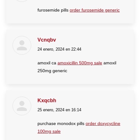
furosemide pills
order furosemide generic
Vcnqbv
24 enero, 2024 en 22:44
dice:
amoxil ca
amoxicillin 500mg sale
amoxil
250mg generic
Kxqcbh
25 enero, 2024 en 16:14
dice:
purchase monodox pills
order doxycycline
100mg sale