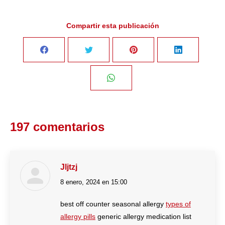
Compartir esta publicación
Share
Share
Share
Share
on
on
on
on
Share
Facebook
Twitter
Pinterest
LinkedIn
on
197 comentarios
WhatsApp
Jljtzj
8 enero, 2024 en 15:00
dice:
best off counter seasonal allergy
types of
allergy pills
generic allergy medication list