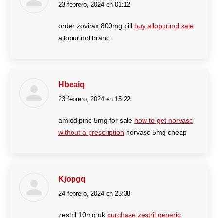
23 febrero, 2024 en 01:12
dice:
order zovirax 800mg pill
buy allopurinol sale
allopurinol brand
Hbeaiq
23 febrero, 2024 en 15:22
dice:
amlodipine 5mg for sale
how to get norvasc
without a prescription
norvasc 5mg cheap
Kjopgq
24 febrero, 2024 en 23:38
dice:
zestril 10mg uk
purchase zestril generic