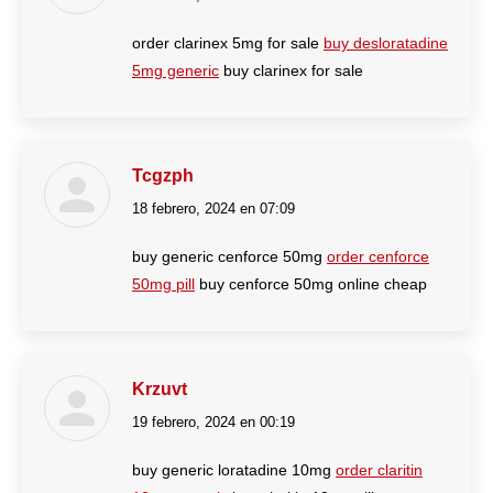
order clarinex 5mg for sale
buy desloratadine
5mg generic
buy clarinex for sale
Tcgzph
18 febrero, 2024 en 07:09
dice:
buy generic cenforce 50mg
order cenforce
50mg pill
buy cenforce 50mg online cheap
Krzuvt
19 febrero, 2024 en 00:19
dice:
buy generic loratadine 10mg
order claritin