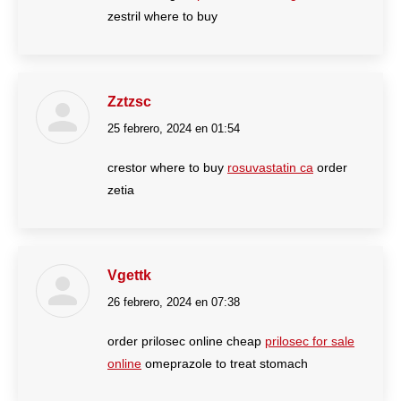
zestril where to buy
Zztzsc
25 febrero, 2024 en 01:54
dice:
crestor where to buy
rosuvastatin ca
order
zetia
Vgettk
26 febrero, 2024 en 07:38
dice:
order prilosec online cheap
prilosec for sale
online
omeprazole to treat stomach