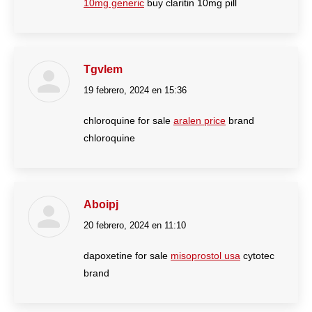
10mg generic
buy claritin 10mg pill
Tgvlem
19 febrero, 2024 en 15:36
dice:
chloroquine for sale
aralen price
brand
chloroquine
Aboipj
20 febrero, 2024 en 11:10
dice:
dapoxetine for sale
misoprostol usa
cytotec
brand