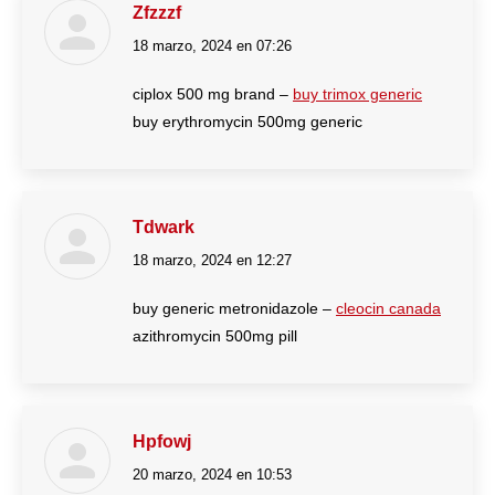
Zfzzzf
18 marzo, 2024 en 07:26
dice:
ciplox 500 mg brand –
buy trimox generic
buy erythromycin 500mg generic
Tdwark
18 marzo, 2024 en 12:27
dice:
buy generic metronidazole –
cleocin canada
azithromycin 500mg pill
Hpfowj
20 marzo, 2024 en 10:53
dice: