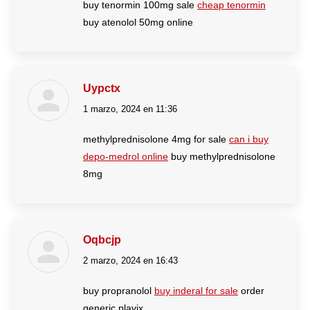
buy tenormin 100mg sale
cheap tenormin
buy atenolol 50mg online
Uypctx
1 marzo, 2024 en 11:36
dice:
methylprednisolone 4mg for sale
can i buy
depo-medrol online
buy methylprednisolone
8mg
Oqbcjp
2 marzo, 2024 en 16:43
dice:
buy propranolol
buy inderal for sale
order
generic plavix