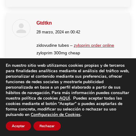
Gtdtkn
28 marzo, 2024 en 00:42
dice:
zidovudine tubes –
zyloprim order online
zyloprim 300mg cheap
En nuestro sitio web utilizamos cookies propias y de terceros
para finalidades analíticas mediante el análisis del tráfico web,
personalizar el contenido mediante sus preferencias, ofrecer
funciones de redes sociales y mostrarle publicidad
Kpdupr
personalizada en base a un perfil elaborado a partir de sus
30 marzo, 2024 en 21:18
dice:
hábitos de navegación. Para más información puedes consultar
nuestra política de cookies
AQUÍ
. Puedes aceptar todas las
cookies mediante el botón “Aceptar” o puedes aceptarlas de
seroquel 50mg for sale –
fluvoxamine online
forma concreta, modificar su selección o rechazar su uso
order
eskalith generic
pulsando en
Configuración de Cookies
.
Aceptar
Rechazar