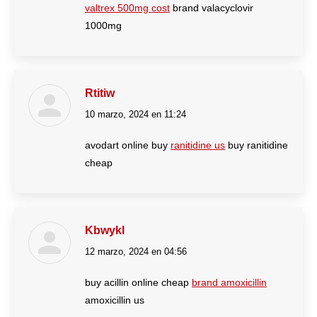
valtrex 500mg cost
brand valacyclovir
1000mg
Rtitiw
10 marzo, 2024 en 11:24
dice:
avodart online buy
ranitidine us
buy ranitidine
cheap
Kbwykl
12 marzo, 2024 en 04:56
dice:
buy acillin online cheap
brand amoxicillin
amoxicillin us