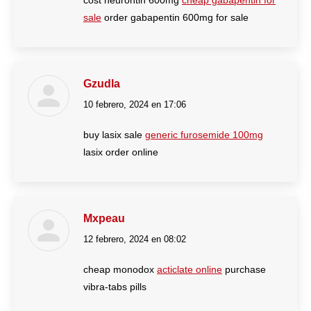
cost neurontin 600mg
cheap gabapentin for
sale
order gabapentin 600mg for sale
Gzudla
10 febrero, 2024 en 17:06
dice:
buy lasix sale
generic furosemide 100mg
lasix order online
Mxpeau
12 febrero, 2024 en 08:02
dice:
cheap monodox
acticlate online
purchase
vibra-tabs pills