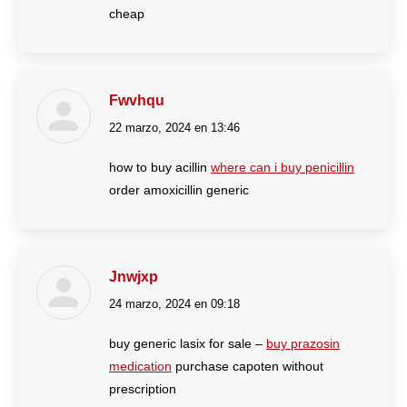
cheap
Fwvhqu
22 marzo, 2024 en 13:46
dice:
how to buy acillin
where can i buy penicillin
order amoxicillin generic
Jnwjxp
24 marzo, 2024 en 09:18
dice:
buy generic lasix for sale –
buy prazosin
medication
purchase capoten without
prescription