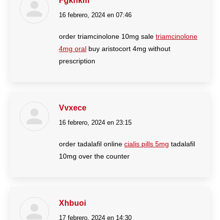
Fgknkm
16 febrero, 2024 en 07:46
dice:
order triamcinolone 10mg sale
triamcinolone
4mg oral
buy aristocort 4mg without
prescription
Vvxece
16 febrero, 2024 en 23:15
dice:
order tadalafil online
cialis pills 5mg
tadalafil
10mg over the counter
Xhbuoi
17 febrero, 2024 en 14:30
dice: