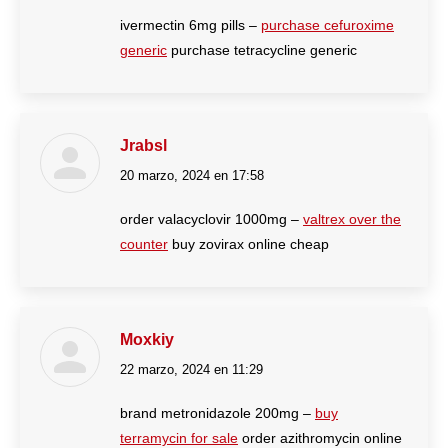
ivermectin 6mg pills –
purchase cefuroxime
generic
purchase tetracycline generic
Jrabsl
20 marzo, 2024 en 17:58
dice:
order valacyclovir 1000mg –
valtrex over the
counter
buy zovirax online cheap
Moxkiy
22 marzo, 2024 en 11:29
dice:
brand metronidazole 200mg –
buy
terramycin for sale
order azithromycin online