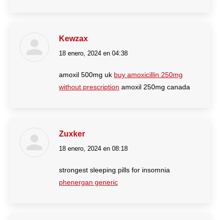
Kewzax
18 enero, 2024 en 04:38
dice:
amoxil 500mg uk
buy amoxicillin 250mg
without prescription
amoxil 250mg canada
Zuxker
18 enero, 2024 en 08:18
dice:
strongest sleeping pills for insomnia
phenergan generic