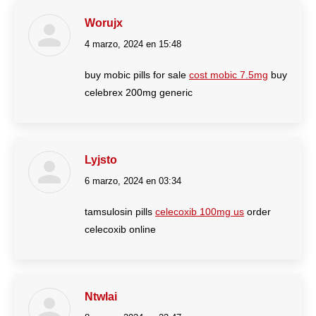
Worujx
4 marzo, 2024 en 15:48
dice:
buy mobic pills for sale
cost mobic 7.5mg
buy
celebrex 200mg generic
Lyjsto
6 marzo, 2024 en 03:34
dice:
tamsulosin pills
celecoxib 100mg us
order
celecoxib online
Ntwlai