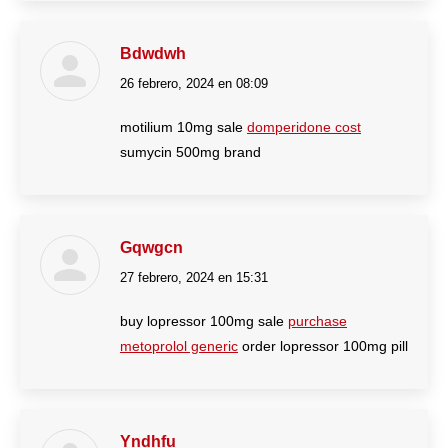
Bdwdwh
26 febrero, 2024 en 08:09
dice:
motilium 10mg sale
domperidone cost
sumycin 500mg brand
Gqwgcn
27 febrero, 2024 en 15:31
dice:
buy lopressor 100mg sale
purchase
metoprolol generic
order lopressor 100mg pill
Yndhfu