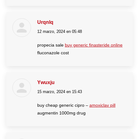
Urqnlq
12 marzo, 2024 en 05:48
dice:
propecia sale
buy generic finasteride online
fluconazole cost
Ywuxju
15 marzo, 2024 en 15:43
dice:
buy cheap generic cipro –
amoxiclav pill
augmentin 1000mg drug