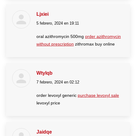
Ljxiei
5 febrero, 2024 en 19:11
dice:
oral azithromycin 500mg
order azithromycin
without prescription
zithromax buy online
Wtylqb
7 febrero, 2024 en 02:12
dice:
order levoxyl generic
purchase levoxyl sale
levoxyl price
Jaidqe