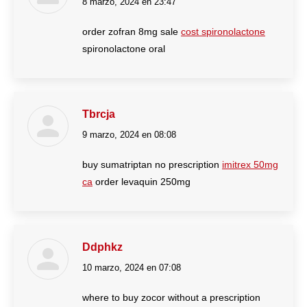
8 marzo, 2024 en 23:47
dice:
order zofran 8mg sale
cost spironolactone
spironolactone oral
Tbrcja
9 marzo, 2024 en 08:08
dice:
buy sumatriptan no prescription
imitrex 50mg
ca
order levaquin 250mg
Ddphkz
10 marzo, 2024 en 07:08
dice:
where to buy zocor without a prescription