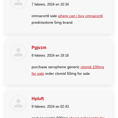
7 febrero, 2024 en 10:34
dice:
omnacortil sale
where can i buy omnacortil
prednisolone 5mg brand
Pgjvzm
8 febrero, 2024 en 19:16
dice:
purchase serophene generic
clomid 100mg
for sale
order clomid 50mg for sale
Hpluft
9 febrero, 2024 en 02:43
dice: