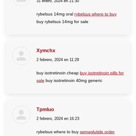
31 enero, 2024 en 21:30
dice:
rybelsus 14mg oral
rybelsus where to buy
buy rybelsus 14mg for sale
Xymchx
2 febrero, 2024 en 11:29
dice:
buy isotretinoin cheap
buy isotretinoin pills for
sale
buy isotretinoin 40mg generic
Tpmluo
2 febrero, 2024 en 16:23
dice:
rybelsus where to buy
semaglutide order