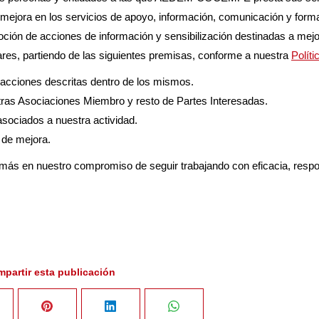
 mejora en los servicios de apoyo, información, comunicación y form
ón de acciones de información y sensibilización destinadas a mejor
ares, partiendo de las siguientes premisas, conforme a nuestra
Políti
 acciones descritas dentro de los mismos.
tras Asociaciones Miembro y resto de Partes Interesadas.
asociados a nuestra actividad.
s de mejora.
en nuestro compromiso de seguir trabajando con eficacia, respon
partir esta publicación
hare
Share
Share
Share