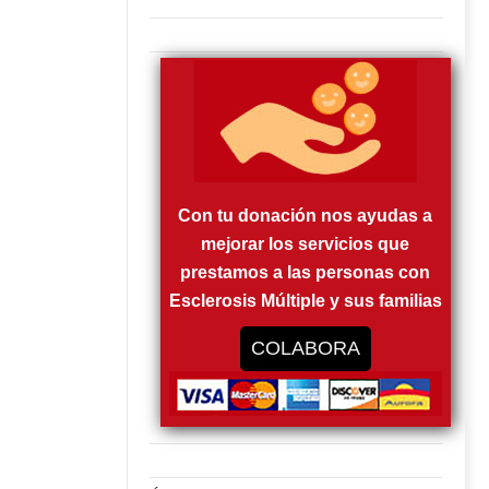
Con tu donación nos ayudas a
mejorar los servicios que
prestamos a las personas con
Esclerosis Múltiple y sus familias
COLABORA