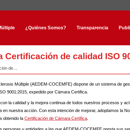
tiple
¿Quiénes Somos?
Transparencia
Public
últiple
¿Quiénes Somos?
Transparencia
Publ
ertificación de calidad ISO 9
ción de…
sclerosis Múltiple (AEDEM-COCEMFE) dispone de un sistema de gest
ISO 9001:2015, expedido por Cámara Certifica.
 calidad y la mejora continua de todos nuestros procesos y acti
ncia en nuestra acción. Con esta intención de mejorar, adoptamos la
a obtenido la
Certificación de Cámara Certifica
.
de las personas y entidades a las que AEDEM-COCEMFE presta sus ser