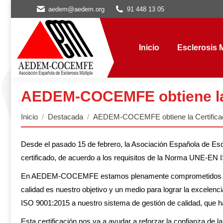
aedem@aedem.org
91 448 13 05
Inicio
Esclerosis Múl
Inicio
Esclerosis M
AEDEM-COCEMFE obtiene la C
Estás aquí:
Inicio
Destacada
AEDEM-COCEMFE obtiene la Certifica
Desde el pasado 15 de febrero, la Asociación Española de E
certificado, de acuerdo a los requisitos de la Norma UNE-EN 
En AEDEM-COCEMFE estamos plenamente comprometidos con la
calidad es nuestro objetivo y un medio para lograr la excele
ISO 9001:2015 a nuestro sistema de gestión de calidad, que h
Esta certificación nos va a ayudar a reforzar la confianza 