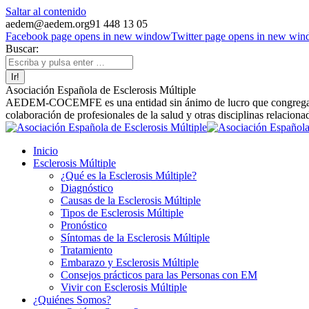
Saltar al contenido
aedem@aedem.org
91 448 13 05
Facebook page opens in new window
Twitter page opens in new wi
Buscar:
Asociación Española de Esclerosis Múltiple
AEDEM-COCEMFE es una entidad sin ánimo de lucro que congrega a afe
colaboración de profesionales de la salud y otras disciplinas relaciona
Inicio
Esclerosis Múltiple
¿Qué es la Esclerosis Múltiple?
Diagnóstico
Causas de la Esclerosis Múltiple
Tipos de Esclerosis Múltiple
Pronóstico
Síntomas de la Esclerosis Múltiple
Tratamiento
Embarazo y Esclerosis Múltiple
Consejos prácticos para las Personas con EM
Vivir con Esclerosis Múltiple
¿Quiénes Somos?