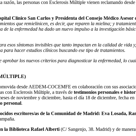
a razón, las personas con Esclerosis Múltiple vienen reclamando desde
 Hospital Clínico San Carlos y Presidenta del Consejo Médico 
entos que remielinicen, es decir, que reparen la mielina; y tratamient
usa de la enfermedad ha dado un nuevo impulso a la investigación básic
ra esos síntomas invisibles que tanto impactan en la calidad de vida y,
a para hacer estudios clínicos buscando ese tipo de tratamientos.
de aprobar los nuevos criterios para diagnosticar la enfermedad, lo c
MÚLTIPLE)
promovida desde AEDEM-COCEMFE en colaboración con sus asociacione
nas con Esclerosis Múltiple, a través de
testimonios personales e histor
 meses de noviembre y diciembre, hasta el día 18 de diciembre, fecha en
to personal
.
nocidos escritores/as de la Comunidad de Madrid: Eva Losada, R
campaña.
en la Biblioteca Rafael Alberti
(C/ Sangenjo, 38. Madrid) y de manera 