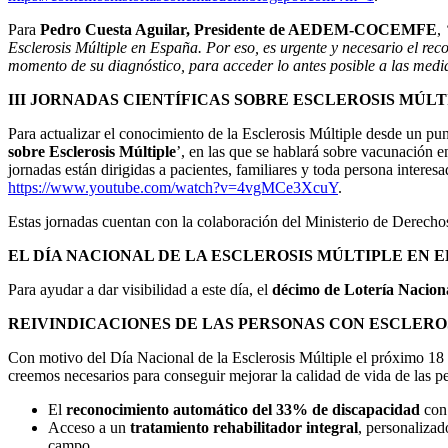
Para
Pedro Cuesta Aguilar, Presidente de AEDEM-COCEMFE
,
Esclerosis Múltiple en España. Por eso, es urgente y necesario el r
momento de su diagnóstico, para acceder lo antes posible a las medi
III JORNADAS CIENTÍFICAS SOBRE ESCLEROSIS MÚL
Para actualizar el conocimiento de la Esclerosis Múltiple desde u
sobre Esclerosis Múltiple
’, en las que se hablará sobre vacunación 
jornadas están dirigidas a pacientes, familiares y toda persona interes
https://www.youtube.com/watch?v=4vgMCe3XcuY
.
Estas jornadas cuentan con la colaboración del Ministerio de Derech
EL DÍA NACIONAL DE LA ESCLEROSIS MÚLTIPLE EN 
Para ayudar a dar visibilidad a este día, el
décimo de Lotería Naciona
REIVINDICACIONES DE LAS PERSONAS CON ESCLERO
Con motivo del Día Nacional de la Esclerosis Múltiple el próximo 18
creemos necesarios para conseguir mejorar la calidad de vida de las p
El
reconocimiento automático del 33% de discapacidad
con 
Acceso a un
tratamiento rehabilitador integral
, personalizad
campo.