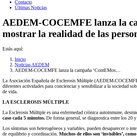
Contacto
Últimas Noticias
AEDEM-COCEMFE lanza la campa
mostrar la realidad de las pers
Estás aquí:
Inicio
Noticias AEDEM
AEDEM-COCEMFE lanza la campaña ‘ContEMos…
La Asociación Española de Esclerosis Múltiple (AEDEM-COCEMFE) y su
diferentes actividades para concienciar y sensibilizar a la sociedad s
de vida.
LA ESCLEROSIS MÚLTIPLE
La Esclerosis Múltiple es una enfermedad crónica autoinmune, desmie
caso cada 5 minutos.
De forma general, se diagnostica entre los 20 y
Los síntomas son heterogéneos y variables, pueden desaparecer o inte
de equilibrio y coordinación.
Muchos de ellos son ‘invisibles’, como