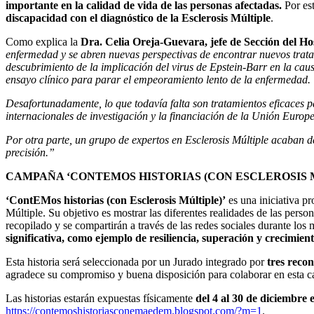
importante en la calidad de vida de las personas afectadas.
Por est
discapacidad con el diagnóstico de la Esclerosis Múltiple
.
Como explica la
Dra. Celia Oreja-Guevara, jefe de Sección del
enfermedad y se abren nuevas perspectivas de encontrar nuevos tratami
descubrimiento de la implicación del virus de Epstein-Barr en la ca
ensayo clínico para parar el empeoramiento lento de la enfermedad.
Desafortunadamente, lo que todavía falta son tratamientos eficaces pa
internacionales de investigación y la financiación de la Unión Europe
Por otra parte, un grupo de expertos en Esclerosis Múltiple acaban 
precisión.”
CAMPAÑA ‘CONTEMOS HISTORIAS (CON ESCLEROSIS 
‘ContEMos historias (con Esclerosis Múltiple)’
es una iniciativa 
Múltiple. Su objetivo es mostrar las diferentes realidades de las perso
recopilado y se compartirán a través de las redes sociales durante los
significativa, como ejemplo de resiliencia, superación y crecimien
Esta historia será seleccionada por un Jurado integrado por
tres reco
agradece su compromiso y buena disposición para colaborar en esta 
Las historias estarán expuestas físicamente
del 4 al 30 de diciembre 
https://contemoshistoriasconemaedem.blogspot.com/?m=1
.