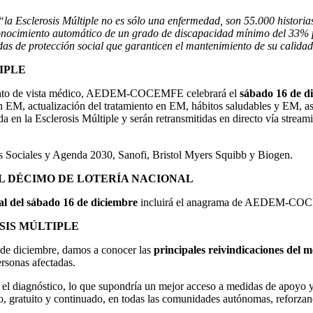
“la Esclerosis Múltiple no es sólo una enfermedad, son 55.000 historia
econocimiento automático de un grado de discapacidad mínimo del 33% p
das de protección social que garanticen el mantenimiento de su calida
TIPLE
n punto de vista médico, AEDEM-COCEMFE celebrará el
sábado 16 de di
en EM, actualización del tratamiento en EM, hábitos saludables y EM, a
ada en la Esclerosis Múltiple y serán retransmitidas en directo vía strea
os Sociales y Agenda 2030, Sanofi, Bristol Myers Squibb y Biogen.
EL DÉCIMO DE LOTERÍA NACIONAL
l del sábado 16 de diciembre
incluirá el anagrama de AEDEM-COCEMF
SIS MÚLTIPLE
 de diciembre, damos a conocer las
principales reivindicaciones del 
ersonas afectadas.
el diagnóstico, lo que supondría un mejor acceso a medidas de apoyo y
o, gratuito y continuado, en todas las comunidades autónomas, reforzan