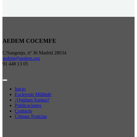
AEDEM COCEMFE
C/Sangenjo, nº 36 Madrid 28034
aedem@aedem.org
91 448 13 05
Inicio
Esclerosis Múltiple
¿Quiénes Somos?
Publicaciones
Contacto
Últimas Noticias