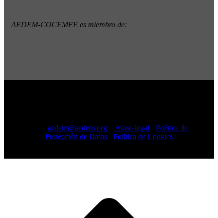
AEDEM-COCEMFE es miembro de:
Copyright © 2022 · AEDEM-Asociación española de EM ·
Todos los Derechos Reservados · C/ Sangenjo, nº 36 Madrid
-
91 448 13 05
mail:
aedem@aedem.org
//
Aviso legal
-
Política de
Protección de Datos
-
Política de Cookies