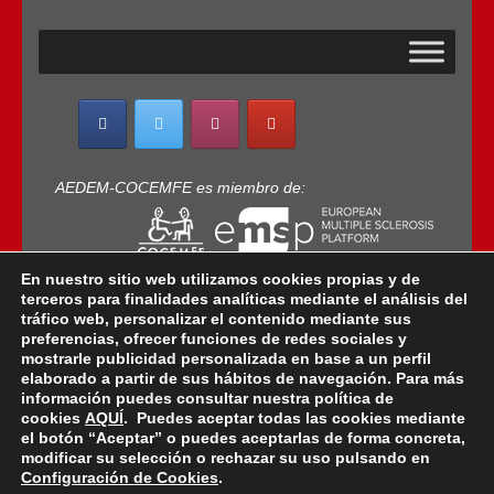
AEDEM-COCEMFE es miembro de:
En nuestro sitio web utilizamos cookies propias y de
terceros para finalidades analíticas mediante el análisis del
tráfico web, personalizar el contenido mediante sus
preferencias, ofrecer funciones de redes sociales y
mostrarle publicidad personalizada en base a un perfil
elaborado a partir de sus hábitos de navegación. Para más
Copyright © 2022 · AEDEM-Asociación española de
información puedes consultar nuestra política de
EM · Todos los Derechos Reservados · C/ Sangenjo,
cookies
AQUÍ
. Puedes aceptar todas las cookies mediante
nº 36 Madrid -
91 448 13 05
el botón “Aceptar” o puedes aceptarlas de forma concreta,
modificar su selección o rechazar su uso pulsando en
mail:
aedem@aedem.org
//
Aviso legal
-
Política de
Configuración de Cookies
.
Protección de Datos
-
Política de Cookies