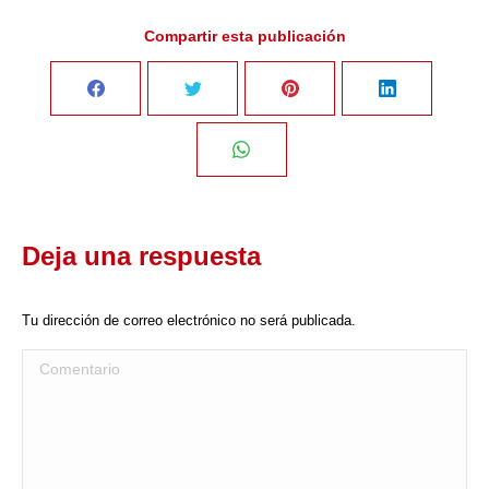
Compartir esta publicación
Share
Share
Share
Share
on
on
on
on
Share
Facebook
Twitter
Pinterest
LinkedIn
on
Deja una respuesta
WhatsApp
Tu dirección de correo electrónico no será publicada.
Comentario