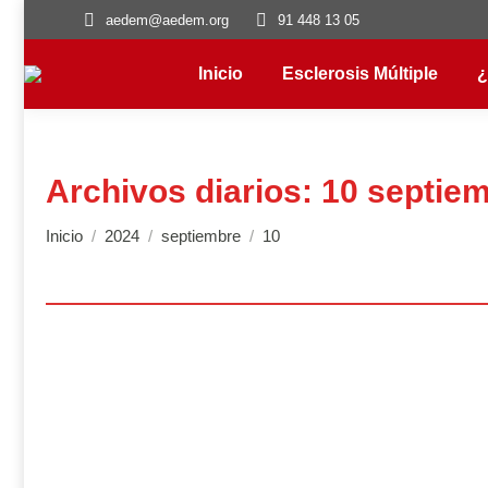
aedem@aedem.org
91 448 13 05
Inicio
Esclerosis Múltiple
¿
Archivos diarios:
10 septiem
Estás aquí:
Inicio
2024
septiembre
10