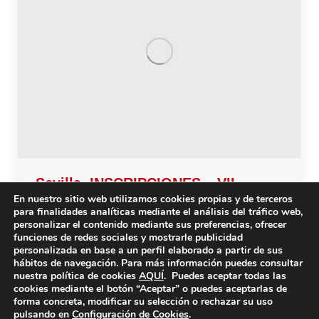
Sevilla. INSCRIPCIONES – VII
En nuestro sitio web utilizamos cookies propias y de terceros
Maratón de Fitness ‘Muévete por la
para finalidades analíticas mediante el análisis del tráfico web,
personalizar el contenido mediante sus preferencias, ofrecer
EM’
funciones de redes sociales y mostrarle publicidad
personalizada en base a un perfil elaborado a partir de sus
En la Asociación Sevillana de Esclerosis Múltiple
hábitos de navegación. Para más información puedes consultar
(ASEM) comenzamos el mes de abril, abriendo las
nuestra política de cookies
AQUÍ
. Puedes aceptar todas las
cookies mediante el botón “Aceptar” o puedes aceptarlas de
inscripciones de nuestra VII Maratón de Fitness
forma concreta, modificar su selección o rechazar su uso
‘Muévete por la EM’, que tendrá lugar el domingo 26
pulsando en
Configuración de Cookies
.