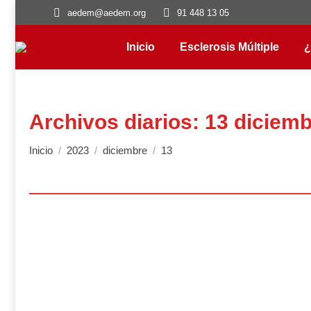
aedem@aedem.org
91 448 13 05
Inicio
Esclerosis Múltiple
¿
Archivos diarios:
13 diciemb
Estás aquí:
Inicio
2023
diciembre
13