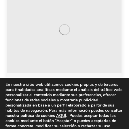
Andalucía. Webinar sobre EM para
En nuestro sitio web utilizamos cookies propias y de terceros
para finalidades analíticas mediante el análisis del tráfico web,
pacientes recién diagnosticados
personalizar el contenido mediante sus preferencias, ofrecer
funciones de redes sociales y mostrarle publicidad
El próximo martes 7 de junio a las 17:00 h, FEDEMA
personalizada en base a un perfil elaborado a partir de sus
hábitos de navegación. Para más información puedes consultar
celebrará un Webinar online sobre Esclerosis
nuestra política de cookies
AQUÍ
. Puedes aceptar todas las
Múltiple para recién diagnosticados, a través de su
cookies mediante el botón “Aceptar” o puedes aceptarlas de
forma concreta, modificar su selección o rechazar su uso
canal de YouTube. Puedes hacer ya tus preguntas