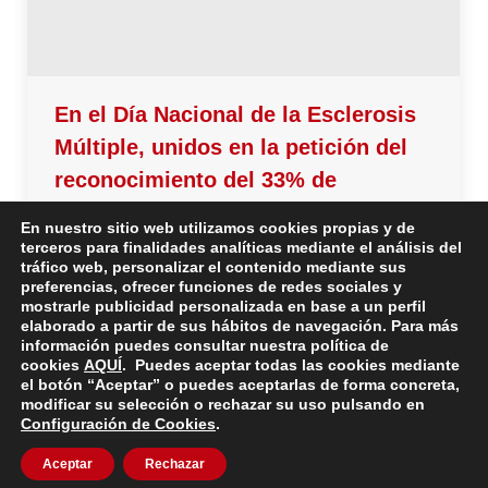
En el Día Nacional de la Esclerosis
Múltiple, unidos en la petición del
reconocimiento del 33% de
discapacidad con el diagnóstico.
En nuestro sitio web utilizamos cookies propias y de
#33AHORA
terceros para finalidades analíticas mediante el análisis del
tráfico web, personalizar el contenido mediante sus
preferencias, ofrecer funciones de redes sociales y
AEDEM-COCEMFE y sus 47 asociaciones se unen
mostrarle publicidad personalizada en base a un perfil
al resto de organizaciones de personas con
elaborado a partir de sus hábitos de navegación. Para más
información puedes consultar nuestra política de
Esclerosis Múltiple en la movilización para solicitar el
cookies
AQUÍ
. Puedes aceptar todas las cookies mediante
reconocimiento automático del 33% de discapacidad
el botón “Aceptar” o puedes aceptarlas de forma concreta,
modificar su selección o rechazar su uso pulsando en
con el diagnóstico de una enfermedad
Configuración de Cookies
.
neurodegenerativa. Puedes ayudar firmando y
compartiendo la petición creada en
Change.org
.
Aceptar
Rechazar