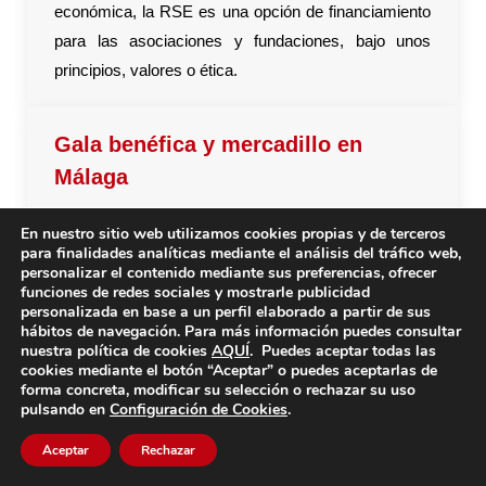
económica, la RSE es una opción de financiamiento
para las asociaciones y fundaciones, bajo unos
principios, valores o ética.
Gala benéfica y mercadillo en
Málaga
GALA BENÉFICA Y MERCADILLO EN MÁLAGA Se
En nuestro sitio web utilizamos cookies propias y de terceros
celebró una Gala a beneficio de la Asociación
para finalidades analíticas mediante el análisis del tráfico web,
personalizar el contenido mediante sus preferencias, ofrecer
Malagueña de Esclerosis Múltiple (AMEM). En la
funciones de redes sociales y mostrarle publicidad
fotografía, de derecha a izquierda, la cantante de
personalizada en base a un perfil elaborado a partir de sus
hábitos de navegación. Para más información puedes consultar
copla María Lozano, el director de la orquesta
nuestra política de cookies
AQUÍ
. Puedes aceptar todas las
«Zamarrilla», el tenor José Manuel Yague, y el
cookies mediante el botón “Aceptar” o puedes aceptarlas de
forma concreta, modificar su selección o rechazar su uso
presidente de AMEM, Baltasar del Moral Majado.
pulsando en
Configuración de Cookies
.
Para poder…
Aceptar
Rechazar