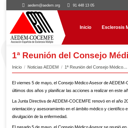
aedem@aedem.org
91 448 13 05
Inicio
Esclerosis Múl
Inicio
Esclerosis M
1ª Reunión del Consejo M
Estás aquí:
Inicio
Noticias AEDEM
1ª Reunión del Consejo Médico…
El viernes 5 de mayo, el Consejo Médico Asesor de AEDEM-CO
últimos dos años y planificar las acciones a realizar en este a
La Junta Directiva de AEDEM-COCEMFE renovó en el año 2020
orientación y asesoramiento en el ámbito médico y científico en
divulgación de la enfermedad.
El pasado 5 de mayo, el Consejo Médico Asesor se reunió en e