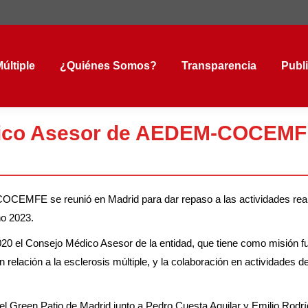
tiple
¿Quiénes Somos?
Transparencia
Public
últiple
¿Quiénes Somos?
Transparencia
Publ
édico Asesor de AEDEM-COCEM
CEMFE se reunió en Madrid para dar repaso a las actividades real
ño 2023.
 el Consejo Médico Asesor de la entidad, que tiene como misión f
 relación a la esclerosis múltiple, y la colaboración en actividades d
l Green Patio de Madrid junto a Pedro Cuesta Aguilar y Emilio Rodr