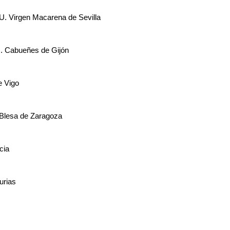
 U. Virgen Macarena de Sevilla
 U. Cabueñes de Gijón
e Vigo
o Blesa de Zaragoza
cia
urias