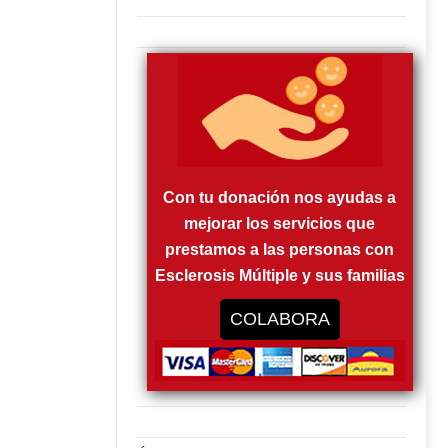
Con tu donación nos ayudas a
mejorar los servicios que
prestamos a las personas con
Esclerosis Múltiple y sus familias
COLABORA