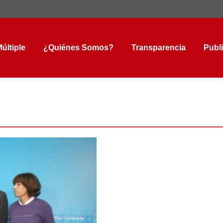
tiple
¿Quiénes Somos?
Transparencia
Public
últiple
¿Quiénes Somos?
Transparencia
Publ