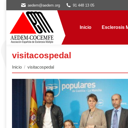
aedem@aedem.org
91 448 13 05
Inicio
Esclerosis Múl
Inicio
Esclerosis M
visitacospedal
Estás aquí:
Inicio
visitacospedal