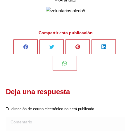
Compartir esta publicación
Share
Share
Share
Share
on
on
on
on
Share
Facebook
Twitter
Pinterest
LinkedIn
on
Deja una respuesta
WhatsApp
Tu dirección de correo electrónico no será publicada.
Comentario