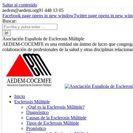
Saltar al contenido
aedem@aedem.org
91 448 13 05
Facebook page opens in new window
Twitter page opens in new wi
Buscar:
Asociación Española de Esclerosis Múltiple
AEDEM-COCEMFE es una entidad sin ánimo de lucro que congrega a afe
colaboración de profesionales de la salud y otras disciplinas relaciona
Inicio
Esclerosis Múltiple
¿Qué es la Esclerosis Múltiple?
Diagnóstico
Causas de la Esclerosis Múltiple
Tipos de Esclerosis Múltiple
Pronóstico