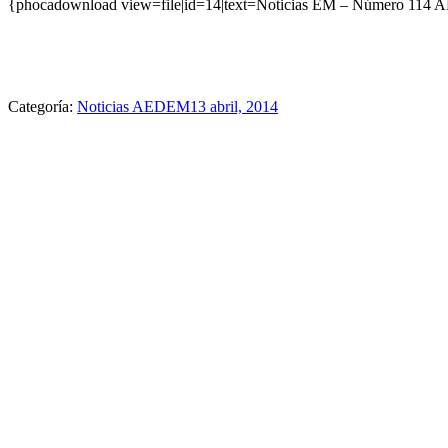
{phocadownload view=file|id=14|text=Noticias EM – Número 114 A
Categoría:
Noticias AEDEM
13 abril, 2014