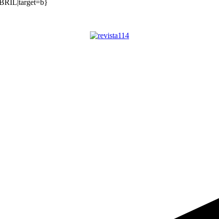
BRIL|target=b}