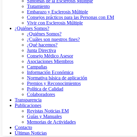
Síntomas de la Esclerosis Múltiple
Tratamiento
Embarazo y Esclerosis Múltiple
Consejos prácticos para las Personas con EM
Vivir con Esclerosis Múltiple
¿Quiénes Somos?
¿Quiénes Somos?
¿Cuáles son nuestros fines?
¿Qué hacemos?
Junta Directiva
Consejo Médico Asesor
Asociaciones Miembros
Campañas
Información Económica
Normativa básica de aplicación
Premios y Reconocimientos
Política de Calidad
Colaboradores
Transparencia
Publicaciones
Revistas Noticias EM
Guías y Manuales
Memorias de Actividades
Contacto
Últimas Noticias