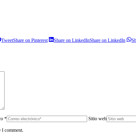
Tweet
Share on Pinterest
Share on LinkedIn
Share on LinkedIn
S
co *
Sitio web
e I comment.