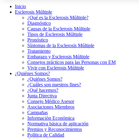
Inicio
Esclerosis Múltiple
¿Qué es la Esclerosis Múltiple?
Diagnóstico
Causas de la Esclerosis Múltiple
Tipos de Esclerosis Múltiple
Pronóstico
Síntomas de la Esclerosis Múltiple
Tratamiento
Embarazo y Esclerosis Múltiple
Consejos prácticos para las Personas con EM
Vivir con Esclerosis Múltiple
¿Quiénes Somos?
¿Quiénes Somos?
¿Cuáles son nuestros fines?
¿Qué hacemos?
Junta Directiva
Consejo Médico Asesor
Asociaciones Miembros
Campañas
Información Económica
Normativa básica de aplicación
Premios y Reconocimientos
Política de Calidad