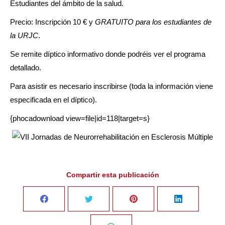
Estudiantes del ámbito de la salud.
Precio: Inscripción 10 € y
GRATUITO para los estudiantes de
la URJC
.
Se remite díptico informativo donde podréis ver el programa
detallado.
Para asistir es necesario inscribirse (toda la información viene
especificada en el díptico).
{phocadownload view=file|id=118|target=s}
Compartir esta publicación
Share
Share
Share
Share
on
on
on
on