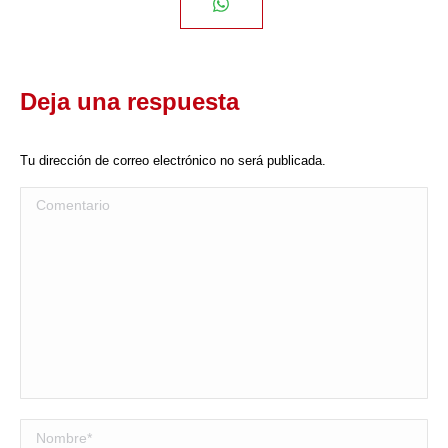
Share
Facebook
Twitter
Pinterest
LinkedIn
on
Deja una respuesta
WhatsApp
Tu dirección de correo electrónico no será publicada.
Comentario
Nombre *