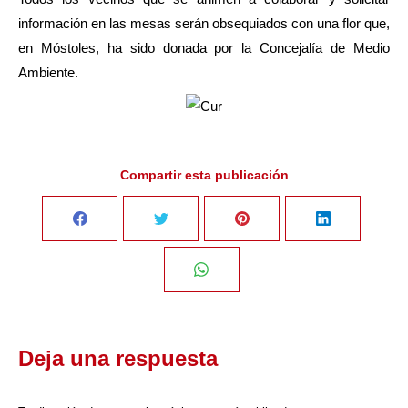
información en las mesas serán obsequiados con una flor que,
en Móstoles, ha sido donada por la Concejalía de Medio
Ambiente.
Compartir esta publicación
Share
Share
Share
Share
on
on
on
on
Share
Facebook
Twitter
Pinterest
LinkedIn
on
Deja una respuesta
WhatsApp