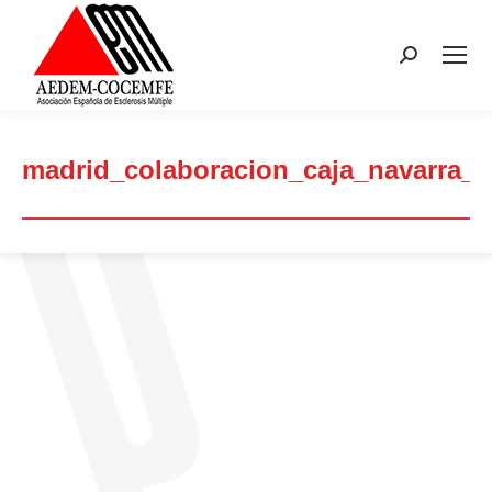
Buscar:
madrid_colaboracion_caja_navarra_0
Estás aquí: