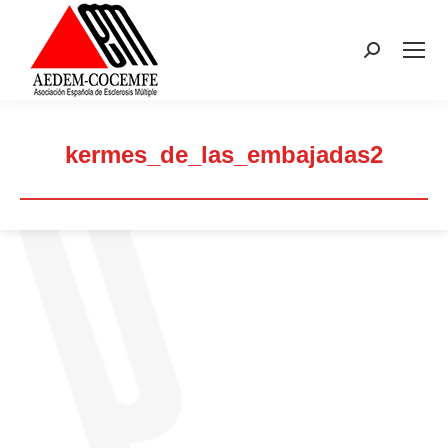
Buscar:
kermes_de_las_embajadas2
Estás aquí: