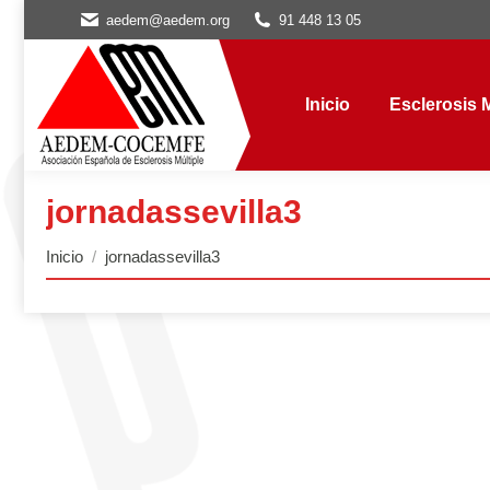
aedem@aedem.org
91 448 13 05
Inicio
Esclerosis Múl
Inicio
Esclerosis M
jornadassevilla3
Estás aquí:
Inicio
jornadassevilla3