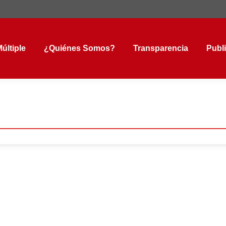
tiple
¿Quiénes Somos?
Transparencia
Public
últiple
¿Quiénes Somos?
Transparencia
Publ