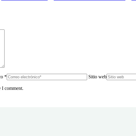
co *
Sitio web
e I comment.