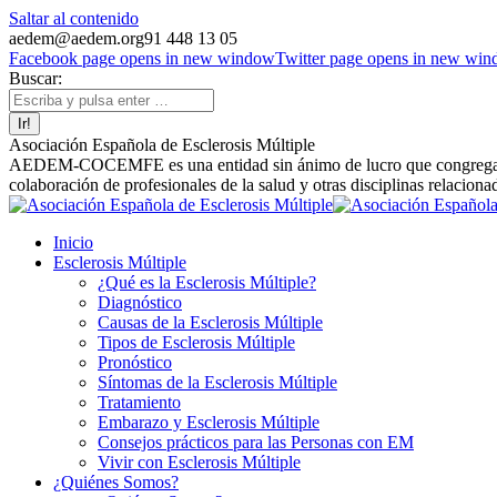
Saltar al contenido
aedem@aedem.org
91 448 13 05
Facebook page opens in new window
Twitter page opens in new wi
Buscar:
Asociación Española de Esclerosis Múltiple
AEDEM-COCEMFE es una entidad sin ánimo de lucro que congrega a afe
colaboración de profesionales de la salud y otras disciplinas relaciona
Inicio
Esclerosis Múltiple
¿Qué es la Esclerosis Múltiple?
Diagnóstico
Causas de la Esclerosis Múltiple
Tipos de Esclerosis Múltiple
Pronóstico
Síntomas de la Esclerosis Múltiple
Tratamiento
Embarazo y Esclerosis Múltiple
Consejos prácticos para las Personas con EM
Vivir con Esclerosis Múltiple
¿Quiénes Somos?