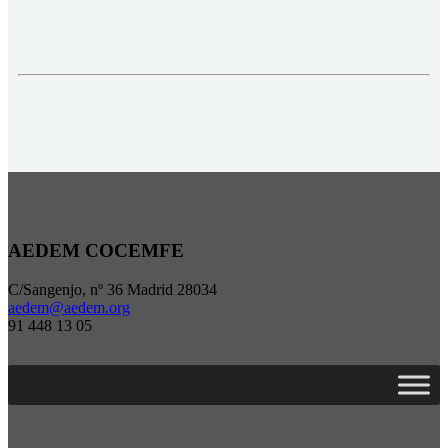
AEDEM COCEMFE
C/Sangenjo, nº 36 Madrid 28034
aedem@aedem.org
91 448 13 05