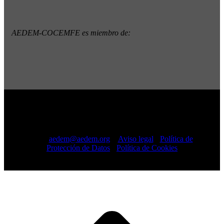
AEDEM-COCEMFE es miembro de:
Copyright © 2022 · AEDEM-Asociación española de EM ·
Todos los Derechos Reservados · C/ Sangenjo, nº 36 Madrid
-
91 448 13 05
mail:
aedem@aedem.org
//
Aviso legal
-
Política de
Protección de Datos
-
Política de Cookies