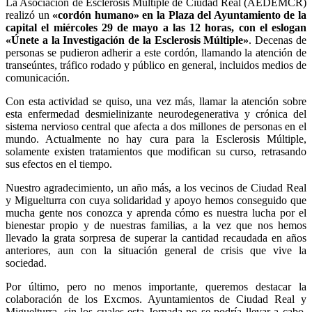
La Asociación de Esclerosis Múltiple de Ciudad Real (AEDEMCR)
realizó un
«cordón humano» en la Plaza del Ayuntamiento de la
capital el miércoles 29 de mayo a las 12 horas, con el eslogan
«Únete a la Investigación de la Esclerosis Múltiple»
. Decenas de
personas se pudieron adherir a este cordón, llamando la atención de
transeúntes, tráfico rodado y público en general, incluidos medios de
comunicación.
Con esta actividad se quiso, una vez más, llamar la atención sobre
esta enfermedad desmielinizante neurodegenerativa y crónica del
sistema nervioso central que afecta a dos millones de personas en el
mundo. Actualmente no hay cura para la Esclerosis Múltiple,
solamente existen tratamientos que modifican su curso, retrasando
sus efectos en el tiempo.
Nuestro agradecimiento, un año más, a los vecinos de Ciudad Real
y Miguelturra con cuya solidaridad y apoyo hemos conseguido que
mucha gente nos conozca y aprenda cómo es nuestra lucha por el
bienestar propio y de nuestras familias, a la vez que nos hemos
llevado la grata sorpresa de superar la cantidad recaudada en años
anteriores, aun con la situación general de crisis que vive la
sociedad.
Por último, pero no menos importante, queremos destacar la
colaboración de los Excmos. Ayuntamientos de Ciudad Real y
Miguelturra, sin los cuales esta Jornada no se podría llevar a cabo.