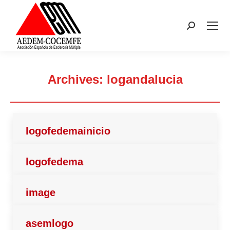
Buscar:
Archives:
logandalucia
Estás aquí:
logofedemainicio
logofedema
image
asemlogo