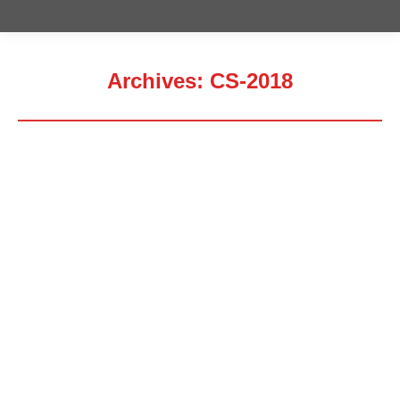
Archives:
CS-2018
Estás aquí:
Concierto-Solidario-Castellon-2018p
Concierto-Solidario-Castellon-2018
atencion-integral-en-la-EM-de-
AEMC-2018p
atencion-integral-en-la-EM-de-
AEMC-2018