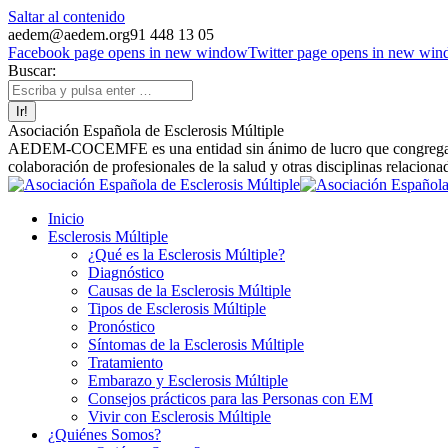
Saltar al contenido
aedem@aedem.org
91 448 13 05
Facebook page opens in new window
Twitter page opens in new wi
Buscar:
Asociación Española de Esclerosis Múltiple
AEDEM-COCEMFE es una entidad sin ánimo de lucro que congrega a afe
colaboración de profesionales de la salud y otras disciplinas relaciona
Inicio
Esclerosis Múltiple
¿Qué es la Esclerosis Múltiple?
Diagnóstico
Causas de la Esclerosis Múltiple
Tipos de Esclerosis Múltiple
Pronóstico
Síntomas de la Esclerosis Múltiple
Tratamiento
Embarazo y Esclerosis Múltiple
Consejos prácticos para las Personas con EM
Vivir con Esclerosis Múltiple
¿Quiénes Somos?