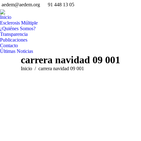
aedem@aedem.org
91 448 13 05
Facebook
Twitter
Instagram
YouT
page
page
page
page
Inicio
opens
opens
opens
open
Esclerosis Múltiple
¿Quiénes Somos?
in
in
in
in
Transparencia
new
new
new
new
Publicaciones
window
window
window
wind
Contacto
Últimas Noticias
carrera navidad 09 001
Estás aquí:
Inicio
carrera navidad 09 001