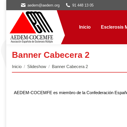
aedem@aedem.org
91 448 13 05
Inicio
Esclerosis Múl
Inicio
Esclerosis M
Banner Cabecera 2
Estás aquí:
Inicio
Slideshow
Banner Cabecera 2
AEDEM-COCEMFE es miembro de la Confederación Española d