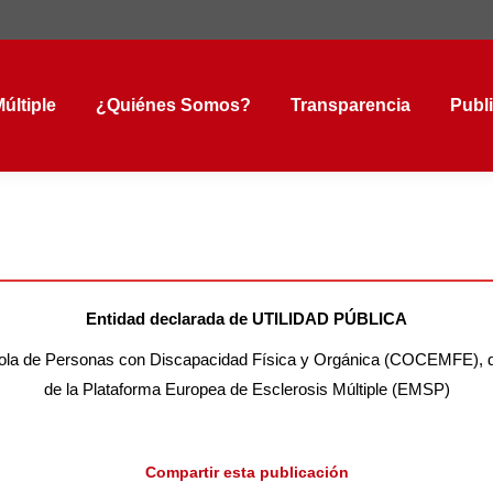
tiple
¿Quiénes Somos?
Transparencia
Public
últiple
¿Quiénes Somos?
Transparencia
Publ
Entidad declarada de UTILIDAD PÚBLICA
e Personas con Discapacidad Física y Orgánica (COCEMFE), de la 
de la Plataforma Europea de Esclerosis Múltiple (EMSP)
Compartir esta publicación