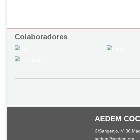
Colaboradores
AEDEM CO
C/Sangenjo, nº 36 Mad
aedem@aedem.org