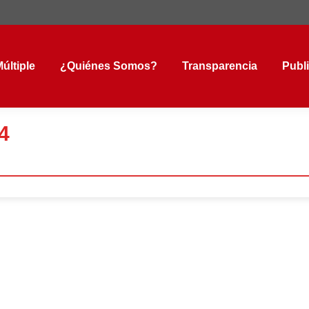
tiple
¿Quiénes Somos?
Transparencia
Public
últiple
¿Quiénes Somos?
Transparencia
Publ
4