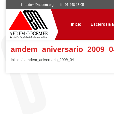
aedem@aedem.org
91 448 13 05
Inicio
Esclerosis Múl
Inicio
Esclerosis M
amdem_aniversario_2009_0
Estás aquí:
Inicio
amdem_aniversario_2009_04