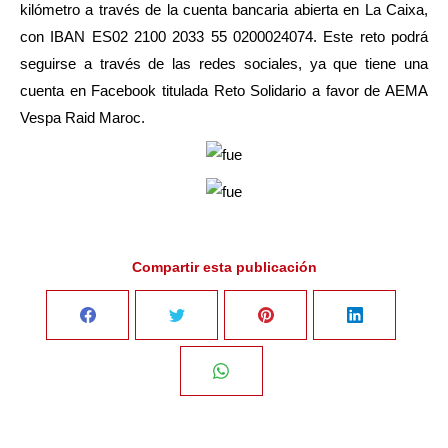
kilómetro a través de la cuenta bancaria abierta en La Caixa,
con IBAN ES02 2100 2033 55 0200024074. Este reto podrá
seguirse a través de las redes sociales, ya que tiene una
cuenta en Facebook titulada Reto Solidario a favor de AEMA
Vespa Raid Maroc.
Compartir esta publicación
Share
Share
Share
Share
on
on
on
on
Share
Facebook
Twitter
Pinterest
LinkedIn
on