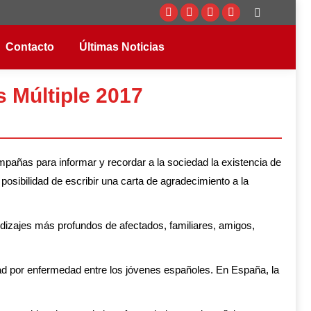
Buscar:
Facebook
Twitter
Instagram
YouTube
page
page
page
page
Contacto
Últimas Noticias
opens
opens
opens
opens
in
in
in
in
s Múltiple 2017
new
new
new
new
window
window
window
window
añas para informar y recordar a la sociedad la existencia de
sibilidad de escribir una carta de agradecimiento a la
endizajes más profundos de afectados, familiares, amigos,
d por enfermedad entre los jóvenes españoles. En España, la