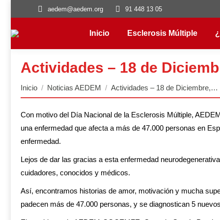
aedem@aedem.org
91 448 13 05
Inicio
Esclerosis Múltiple
¿
Actividades – 18 de Diciembr
Estás aquí:
Inicio
Noticias AEDEM
Actividades – 18 de Diciembre,…
Con motivo del Día Nacional de la Esclerosis Múltiple, AEDE
una enfermedad que afecta a más de 47.000 personas en España
enfermedad.
Lejos de dar las gracias a esta enfermedad neurodegenerativa y
cuidadores, conocidos y médicos.
Así, encontramos historias de amor, motivación y mucha supe
padecen más de 47.000 personas, y se diagnostican 5 nuevos c