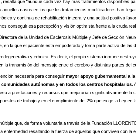
salta que “aunque cada vez hay más tratamientos disponibles para
a aquellos casos en los que los tratamientos modificadores han llegad
riódica y continua de rehabilitación integral y una actitud positiva f
s conseguir esa percepción y visión optimista frente a la cruda rea
Directora de la Unidad de Esclerosis Múltiple y Jefe de Sección Neur
e, en la que el paciente está empoderado y toma parte activa de las
degenerativa y crónica. Es decir, el propio sistema inmune destruye l
 la transmisión del mensaje entre el cerebro y distintas partes del c
atención necesaria para conseguir
mayor apoyo gubernamental a la i
as comunidades autónomas y en todos los centros hospitalarios
. 
ceso a prestaciones y recursos que mejorarían significativamente la c
puestos de trabajo y en el cumplimiento del 2% que exige la Ley en 
sis múltiple que, de forma voluntaria a través de la Fundación LLOR
 la enfermedad resaltando la fuerza de aquellos que conviven con la