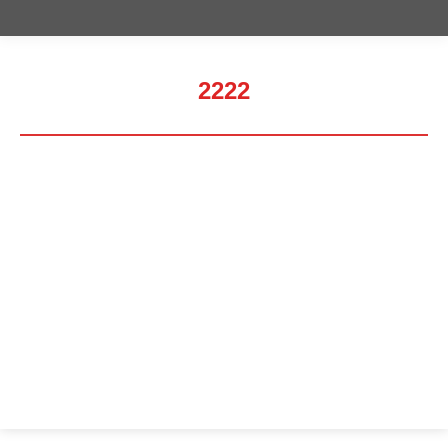
2222
Estás aquí: