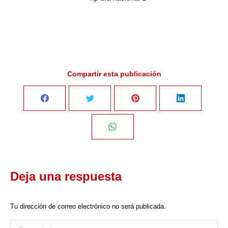
Compartir esta publicación
Share
Share
Share
Share
on
on
on
on
Share
Facebook
Twitter
Pinterest
LinkedIn
on
Deja una respuesta
WhatsApp
Tu dirección de correo electrónico no será publicada.
Comentario