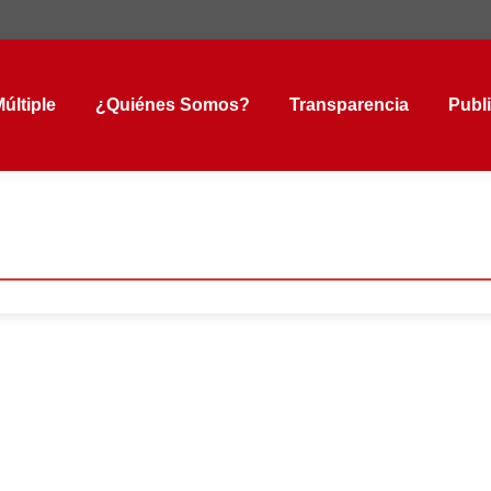
tiple
¿Quiénes Somos?
Transparencia
Public
últiple
¿Quiénes Somos?
Transparencia
Publ