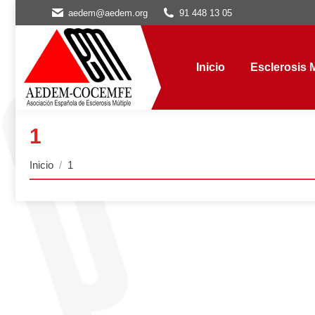
aedem@aedem.org
91 448 13 05
Inicio
Esclerosis Múl
Inicio
Esclerosis M
1
Estás aquí:
Inicio
1